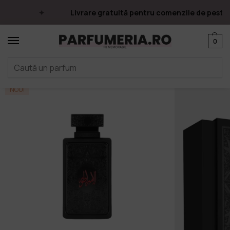
Livrare gratuită pentru comenzile de peste 2
0
Prima pagină
Parfumuri
Zimaya
Al Embratur Absolu, Zimaya, 100ml
/
/
/
NOU!