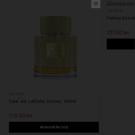
LATTAFA
Fakhar Extrai
131,00
lei
LATTAFA
Qaa`ed, Lattafa, Unisex, 100ml
119,00
lei
ADAUGĂ ÎN COȘ