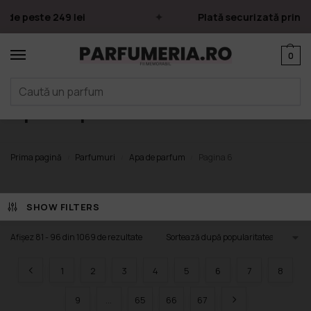
este 249 lei
Plată securizată prin card on
0
Apa de parfum
Prima pagină
Parfumuri
Apa de parfum
Pagina 6
/
/
/
SHOW FILTERS
Afișez 81 - 96 din 1069 de rezultate
1
2
3
4
5
6
7
8
9
…
65
66
67