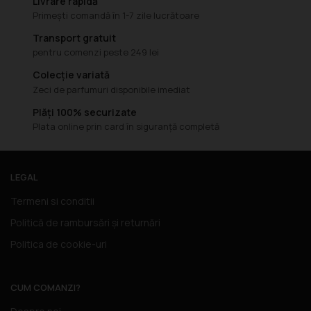
Livrare rapidă
Primești comandă în 1-7 zile lucrătoare
Transport gratuit
pentru comenzi peste 249 lei
Colecție variată
Zeci de parfumuri disponibile imediat
Plăți 100% securizate
Plata online prin card în siguranță completă
LEGAL
Termeni si conditii
Politică de rambursări și returnări
Politica de cookie-uri
CUM COMANZI?