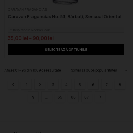
CARAVAN FRAGANCIAS
Caravan Fragancias No. 53, Bărbați, Sensual Oriental
Inspirat din Rochas Man
35,00
lei
–
90,00
lei
SELECTEAZĂ OPȚIUNILE
Afișez 81 - 96 din 1069 de rezultate
1
2
3
4
5
6
7
8
9
…
65
66
67