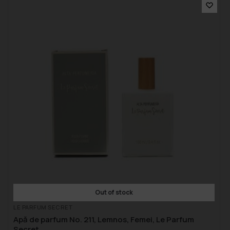
Out of stock
LE PARFUM SECRET
Apă de parfum No. 211, Lemnos, Femei, Le Parfum
Secret