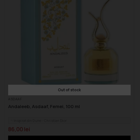
Out of stock
ASDAAF
Andaleeb, Asdaaf, Femei, 100 ml
Inspirat din Dune - Christian Dior
86,00
lei