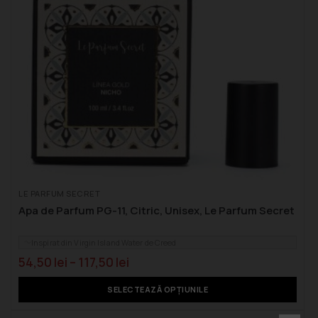
LE PARFUM SECRET
Apa de Parfum PG-11, Citric, Unisex, Le Parfum Secret
Inspirat din Virgin Island Water de Creed
54,50
lei
–
117,50
lei
SELECTEAZĂ OPȚIUNILE