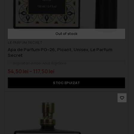
Out of stock
LE PARFUM SECRET
Apa de Parfum PG-26, Picant, Unisex, Le Parfum
Secret
Inspirat din Amber Aoud Roja Dove
54,50
lei
–
117,50
lei
STOC EPUIZAT