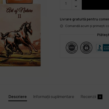
Livrare gratuită pentru comen
Comandă acum și primești col
Plăteșt
Descriere
Informații suplimentare
Recenzii
0