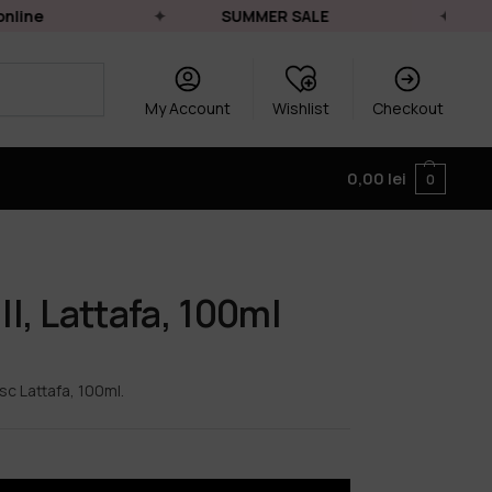
ine
SUMMER SALE
L
My Account
Wishlist
Checkout
0,00
lei
0
II, Lattafa, 100ml
sc Lattafa, 100ml.