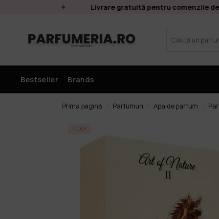
E
Livrare gratuită pentru comenzile de pe
Bestseller
Brands
Prima pagină
Parfumuri
Apa de parfum
Par
/
/
/
NOU!