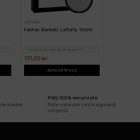
LATTAFA
Fakhar, Barbati, Lattafa, 100ml
Inspirat din Yves Saint Laurent Y
131,00
lei
ADAUGĂ ÎN COȘ
Plăți 100% securizate
bile imediat
Plata online prin card în siguranță
completă