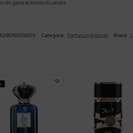
isex din gama arăbească Lattafa.
6290360592015
Categorie:
Parfumuri Arăbești
Brand:
L
%