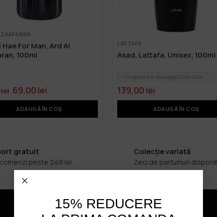
L ZAAFARAN
LATTAFA
l Hae For Man, Ard Al
ran, 100ml
Asad, Lattafa, Unisex, 100ml
Inspirat din Sauvage Elixir Dior
69,00
lei
139,00
lei
0
lei
ADAUGĂ ÎN COȘ
ADAUGĂ ÎN COȘ
ort gratuit
Colecție variată
 comenzi peste 249 lei
Zeci de parfumuri disponi
15% REDUCERE