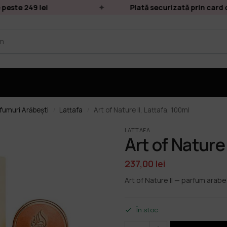
ste 249 lei
Plată securizată prin card onl
fumuri Arăbești
Lattafa
Art of Nature II, Lattafa, 100ml
/
/
LATTAFA
Art of Nature 
237,00
lei
Art of Nature II — parfum arabe
În stoc