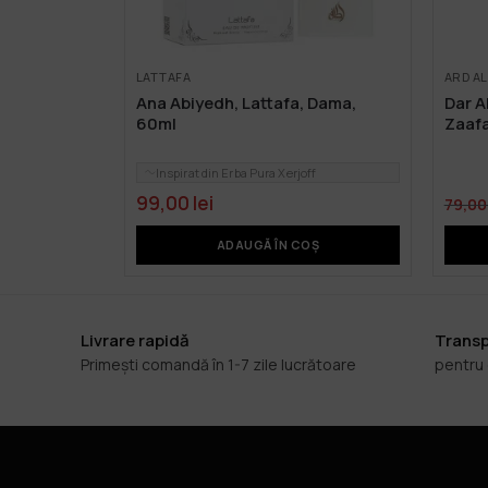
LATTAFA
ARD A
Ana Abiyedh, Lattafa, Dama,
Dar A
60ml
Zaafa
Inspirat din Erba Pura Xerjoff
99,00
lei
79,0
ADAUGĂ ÎN COȘ
Livrare rapidă
Transp
Primești comandă în 1-7 zile lucrătoare
pentru