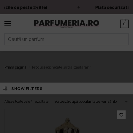
zile de peste 249 lei
Plată securizată pri
0
ard al zaafaran
Prima pagină
Produse etichetate „ard al zaafaran”
/
SHOW FILTERS
Afișez toate cele 4 rezultate