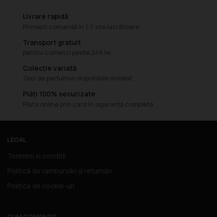
Livrare rapidă
Primești comandă în 1-7 zile lucrătoare
Transport gratuit
pentru comenzi peste 249 lei
Colecție variată
Zeci de parfumuri disponibile imediat
Plăți 100% securizate
Plata online prin card în siguranță completă
LEGAL
Termeni si conditii
Politică de rambursări și returnări
Politica de cookie-uri
CUM COMANZI?