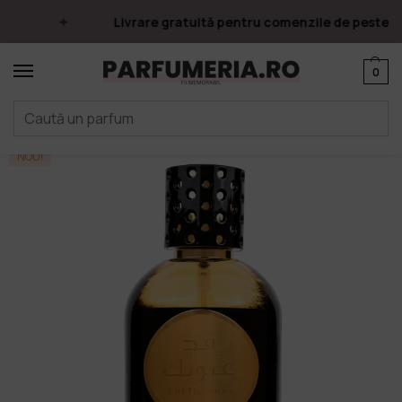
Livrare gratuită pentru comenzile de peste 249
0
Prima pagină
Parfumuri
Apa de parfum
Parfumuri Arăbești
Ard Al Zaafaran
/
/
/
/
NOU!