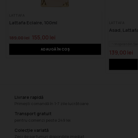
LATTAFA
Lattafa Eclaire, 100ml
LATTAFA
Asad, Lattafa
155,00
lei
189,00
lei
Inspirat din Sa
ADAUGĂ ÎN COȘ
139,00
lei
Livrare rapidă
Primești comandă în 1-7 zile lucrătoare
Transport gratuit
pentru comenzi peste 249 lei
Colecție variată
Zeci de parfumuri disponibile imediat