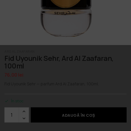
ARD AL ZAAFARAN
Fid Uyounik Sehr, Ard Al Zaafaran,
100ml
76,00
lei
Fid Uyounik Sehr — parfum Ard Al Zaafaran, 100ml.
În stoc
ADAUGĂ ÎN COȘ