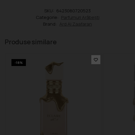
SKU:
6423080720523
Categorie:
Parfumuri Arăbești
Brand:
Ard Al Zaafaran
Produse similare
-18%