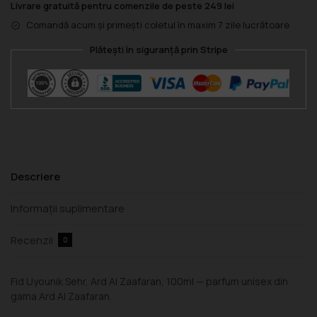
Livrare gratuită pentru comenzile de peste 249 lei
Comandă acum și primești coletul în maxim 7 zile lucrătoare
Plătești în siguranță prin Stripe
Descriere
Informații suplimentare
Recenzii
0
Fid Uyounik Sehr, Ard Al Zaafaran, 100ml — parfum unisex din
gama Ard Al Zaafaran.