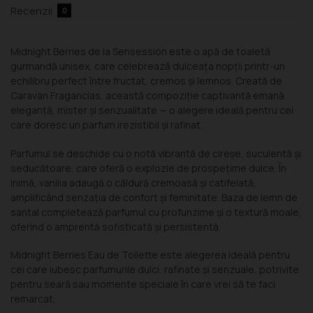
Recenzii
0
Midnight Berries de la Sensession este o apă de toaletă
gurmandă unisex, care celebrează dulceața nopții printr-un
echilibru perfect între fructat, cremos și lemnos. Creată de
Caravan Fragancias, această compoziție captivantă emană
eleganță, mister și senzualitate — o alegere ideală pentru cei
care doresc un parfum irezistibil și rafinat.
Parfumul se deschide cu o notă vibrantă de cireșe, suculentă și
seducătoare, care oferă o explozie de prospețime dulce. În
inimă, vanilia adaugă o căldură cremoasă și catifelată,
amplificând senzația de confort și feminitate. Baza de lemn de
santal completează parfumul cu profunzime și o textură moale,
oferind o amprentă sofisticată și persistentă.
Midnight Berries Eau de Toilette este alegerea ideală pentru
cei care iubesc parfumurile dulci, rafinate și senzuale, potrivite
pentru seară sau momente speciale în care vrei să te faci
remarcat.