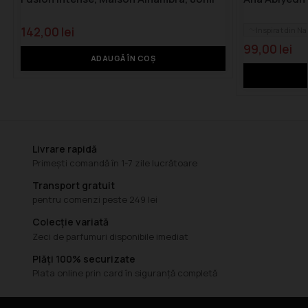
142,00
lei
Inspirat din N
99,00
lei
ADAUGĂ ÎN COȘ
Livrare rapidă
Primești comandă în 1-7 zile lucrătoare
Transport gratuit
pentru comenzi peste 249 lei
Colecție variată
Zeci de parfumuri disponibile imediat
Plăți 100% securizate
Plata online prin card în siguranță completă