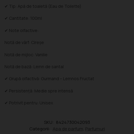
✔ Tip: Apă de toaletă (Eau de Toilette)
✔ Cantitate: 100ml
✔ Note olfactive:
Notă de vârf: Cireșe
Notă de mijloc: Vanilie
Notă de bază: Lemn de santal
✔ Grupă olfactivă: Gurmand – Lemnos Fructat
✔ Persistență: Medie spre intensă
✔ Potrivit pentru: Unisex
SKU:
8424730042093
Categorii:
Apa de parfum
,
Parfumuri