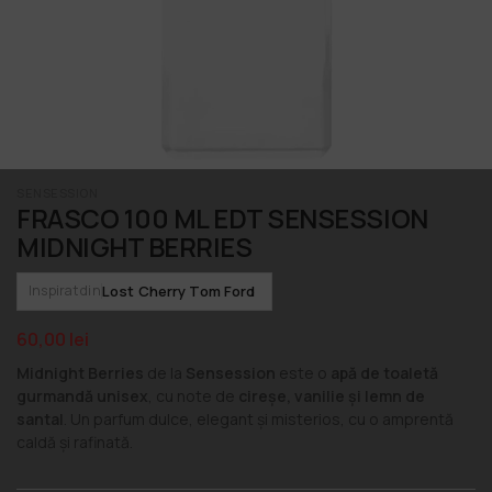
SENSESSION
FRASCO 100 ML EDT SENSESSION
MIDNIGHT BERRIES
Lost Cherry Tom Ford
Inspirat din
60,00
lei
Midnight Berries
de la
Sensession
este o
apă de toaletă
gurmandă unisex
, cu note de
cireșe, vanilie și lemn de
santal
. Un parfum dulce, elegant și misterios, cu o amprentă
caldă și rafinată.