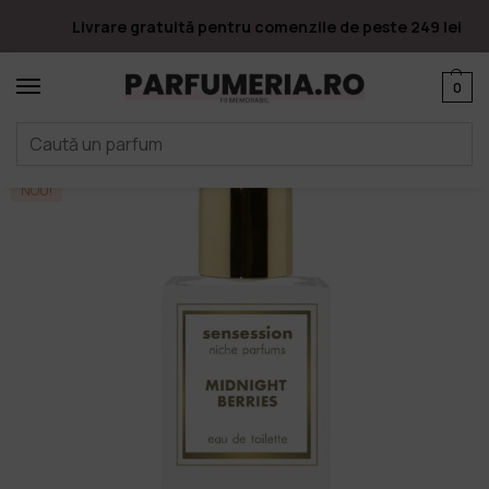
Livrare gratuită pentru comenzile de peste 249 lei
0
Prima pagină
Parfumuri
Apa de parfum
Sensession
FRASCO 100 ML EDT SENSESSION MIDNIGHT BERRIES
/
/
/
/
NOU!