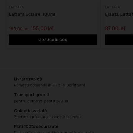
LATTAFA
LATTAFA
Lattafa Eclaire, 100ml
Ejaazi, Latta
155,00
lei
87,00
lei
189,00
lei
ADAUGĂ ÎN COȘ
Livrare rapidă
Primești comandă în 1-7 zile lucrătoare
Transport gratuit
pentru comenzi peste 249 lei
Colecție variată
Zeci de parfumuri disponibile imediat
Plăți 100% securizate
Plata online prin card în siguranță completă