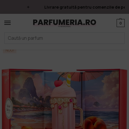
Livrare gratuită pentru comenzile de peste
0
Prima pagină
Parfumuri
Apa de parfum
Parfumuri Arăbești
Armaf
/
/
/
/
NOU!