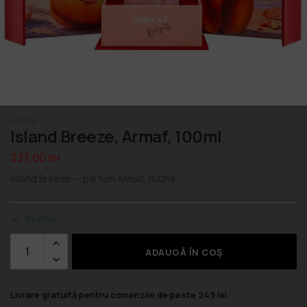
ARMAF
Island Breeze, Armaf, 100ml
237,00
lei
Island Breeze — parfum Armaf, 100ml.
În stoc
ADAUGĂ ÎN COȘ
Livrare gratuită pentru comenzile de peste 249 lei