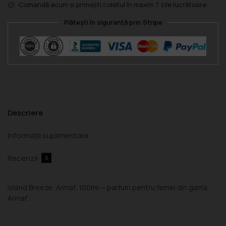
Comandă acum și primești coletul în maxim 7 zile lucrătoare
Plătești în siguranță prin Stripe
Descriere
Informații suplimentare
Recenzii
0
Island Breeze, Armaf, 100ml — parfum pentru femei din gama
Armaf.