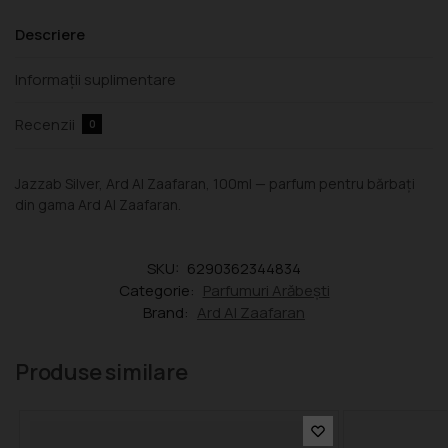
Descriere
Informații suplimentare
Recenzii
0
Jazzab Silver, Ard Al Zaafaran, 100ml — parfum pentru bărbați
din gama Ard Al Zaafaran.
SKU:
6290362344834
Categorie:
Parfumuri Arăbești
Brand:
Ard Al Zaafaran
Produse similare