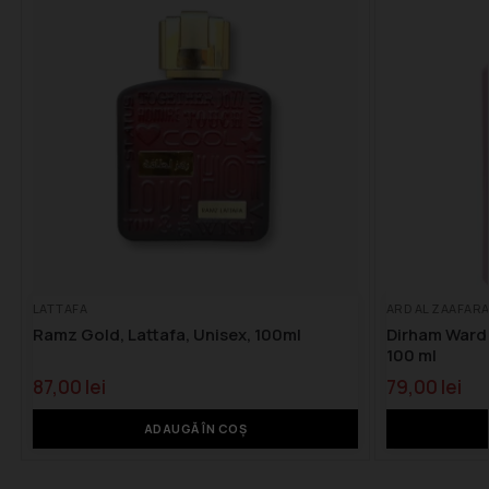
LATTAFA
ARD AL ZAAFAR
Ramz Gold, Lattafa, Unisex, 100ml
Dirham Wardi
100 ml
87,00
lei
79,00
lei
ADAUGĂ ÎN COȘ