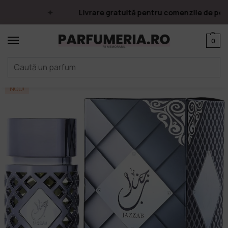
Livrare gratuită pentru comenzile de peste
0
Prima pagină
Parfumuri
Apa de parfum
Parfumuri Arăbești
Ard Al Zaafaran
/
/
/
/
NOU!