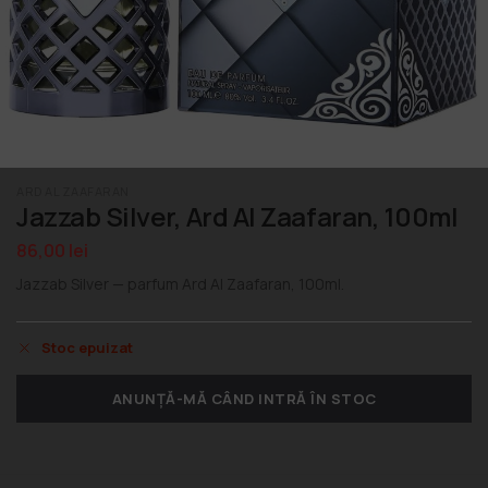
ARD AL ZAAFARAN
Jazzab Silver, Ard Al Zaafaran, 100ml
86,00
lei
Jazzab Silver — parfum Ard Al Zaafaran, 100ml.
Stoc epuizat
ANUNȚĂ-MĂ CÂND INTRĂ ÎN STOC