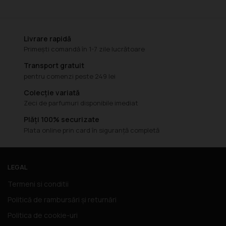
Livrare rapidă
Primești comandă în 1-7 zile lucrătoare
Transport gratuit
pentru comenzi peste 249 lei
Colecție variată
Zeci de parfumuri disponibile imediat
Plăți 100% securizate
Plata online prin card în siguranță completă
LEGAL
Termeni si conditii
Politică de rambursări și returnări
Politica de cookie-uri