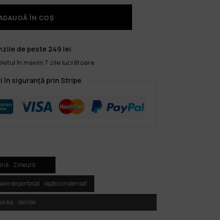
ADAUGĂ ÎN COȘ
zile de peste 249 lei
etul în maxim 7 zile lucrătoare
i în siguranță prin Stripe
lină
Zmeură
oare de portocal
lapte condensat
tonka
Vanilie