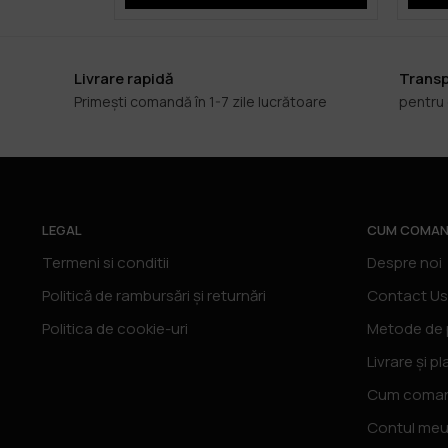
Livrare rapidă
Transp
Primești comandă în 1-7 zile lucrătoare
pentru
LEGAL
CUM COMAN
Termeni si conditii
Despre noi
Politică de rambursări și returnări
Contact Us
Politica de cookie-uri
Metode de 
Livrare și pl
Cum coma
Contul me