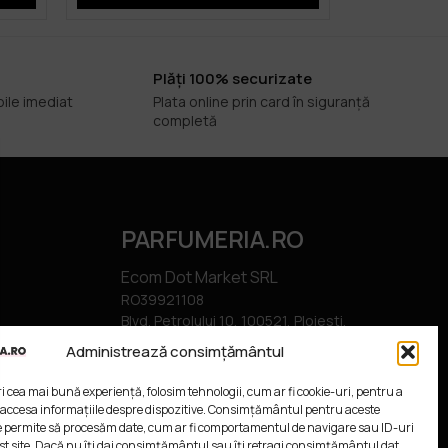
Plăți 100% securizate
bile imediat
Plata online prin card în siguranță
completă
PARFUMERIA.RO
Ecom Dot Market SRL
RO39921108
Blvd. Petrolului 10, 100521, Ploiesti,
Romania.
Administrează consimțământul
ri cea mai bună experiență, folosim tehnologii, cum ar fi cookie-uri, pentru a
 accesa informațiile despre dispozitive. Consimțământul pentru aceste
e permite să procesăm date, cum ar fi comportamentul de navigare sau ID-uri
st site. Dacă nu îți dai consimțământul sau îți retragi consimțământul dat