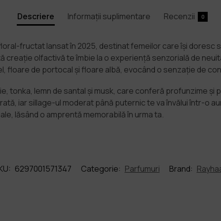
Descriere
Informații suplimentare
Recenzii
0
ral-fructat lansat în 2025, destinat femeilor care își doresc 
 creație olfactivă te îmbie la o experiență senzorială de neuita
 floare de portocal și floare albă, evocând o senzație de con
ie, tonka, lemn de santal și musk, care conferă profunzime și
ată, iar sillage-ul moderat până puternic te va învălui într-o
le, lăsând o amprentă memorabilă în urma ta.
KU:
6297001571347
Categorie:
Parfumuri
Brand:
Rayha