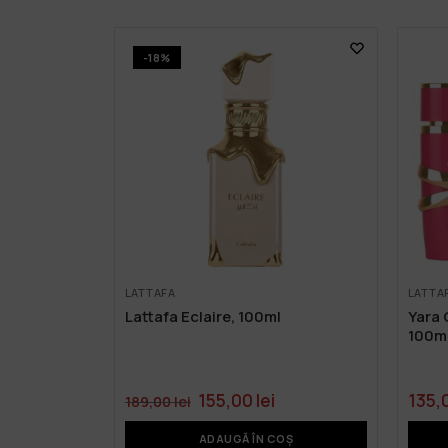
-18%
LATTAFA
LATTA
Lattafa Eclaire, 100ml
Yara 
100m
155,00
lei
135,
189,00
lei
ADAUGĂ ÎN COȘ