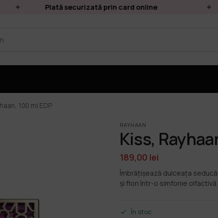
Plată securizată prin card online
yhaan, 100 ml EDP
RAYHAAN
Kiss, Rayhaa
189,00
lei
Îmbrățișează dulceața seducăt
și flori într-o simfonie olfactivă
În stoc