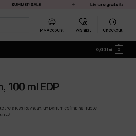
SUMMER SALE
Livrare gratuită pentru 
My Account
Wishlist
Checkout
0,00
lei
0
n, 100 ml EDP
oare a Kiss Rayhaan, un parfum ce îmbină fructe
 unică.