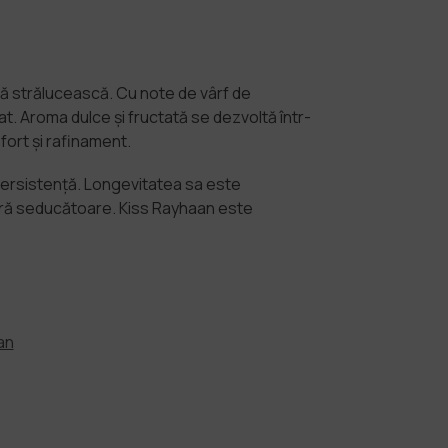
să strălucească. Cu note de vârf de
t. Aroma dulce și fructată se dezvoltă într-
fort și rafinament.
 persistență. Longevitatea sa este
 aură seducătoare. Kiss Rayhaan este
an