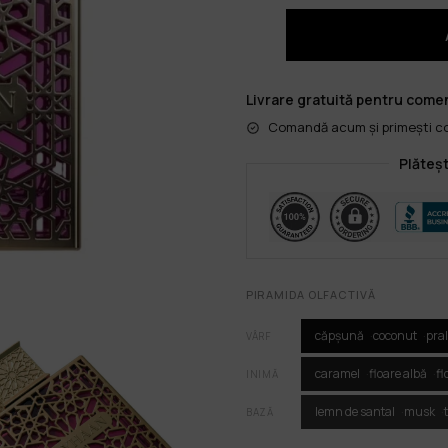
Livrare gratuită pentru comen
Comandă acum și primești col
Plăteșt
PIRAMIDA OLFACTIVĂ
căpșună
coconut
pra
VÂRF
caramel
floare albă
fl
INIMĂ
lemn de santal
musk
BAZĂ