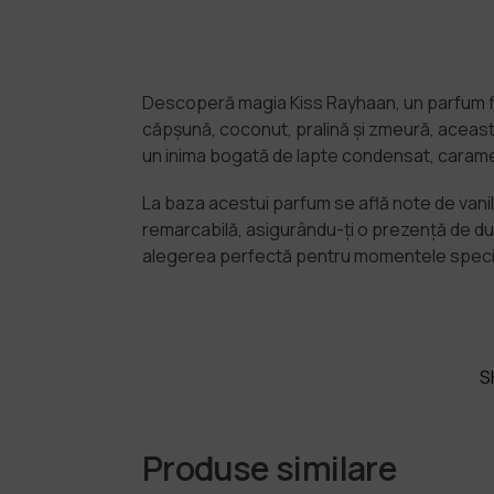
Descoperă magia Kiss Rayhaan, un parfum flo
căpșună, coconut, pralină și zmeură, această
un inima bogată de lapte condensat, caramel,
La baza acestui parfum se află note de vanil
remarcabilă, asigurându-ți o prezență de dur
alegerea perfectă pentru momentele specia
S
Produse similare