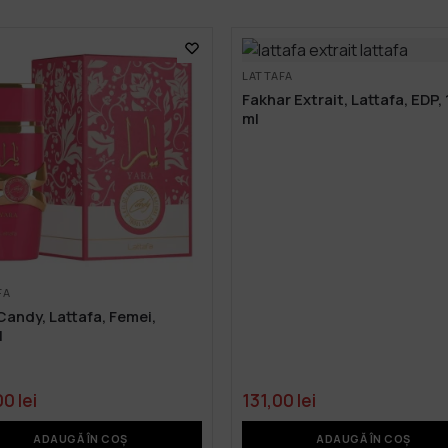
LATTAFA
Fakhar Extrait, Lattafa, EDP,
ml
FA
Candy, Lattafa, Femei,
l
00
lei
131,00
lei
ADAUGĂ ÎN COȘ
ADAUGĂ ÎN COȘ