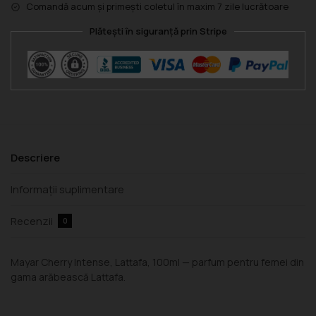
Comandă acum și primești coletul în maxim 7 zile lucrătoare
Plătești în siguranță prin Stripe
Descriere
Informații suplimentare
Recenzii
0
Mayar Cherry Intense, Lattafa, 100ml — parfum pentru femei din
gama arăbească Lattafa.