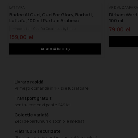
LATTAFA
ARD AL ZAAFAR
Badee Al Oud, Oud For Glory, Barbati,
Dirham Wardi
Lattafa, 100 ml Parfum Arabesc
100 ml
79,00
lei
Inspirat din Oud For Greatness by Initio
159,00
lei
ADAUGĂ ÎN COȘ
Livrare rapidă
Primești comandă în 1-7 zile lucrătoare
Transport gratuit
pentru comenzi peste 249 lei
Colecție variată
Zeci de parfumuri disponibile imediat
Plăți 100% securizate
Plata online prin card în siguranță completă