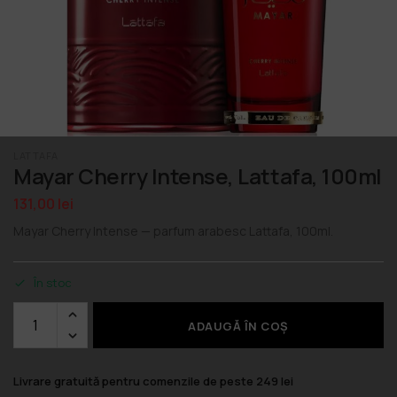
LATTAFA
Mayar Cherry Intense, Lattafa, 100ml
131,00
lei
Mayar Cherry Intense — parfum arabesc Lattafa, 100ml.
În stoc
ADAUGĂ ÎN COȘ
Livrare gratuită pentru comenzile de peste 249 lei