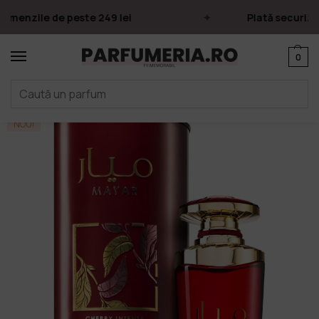
omenzile de peste 249 lei
Plată securizat
0
Prima pagină
Parfumuri
Apa de parfum
Parfumuri Arăbești
Lattafa
/
/
/
/
NOU!