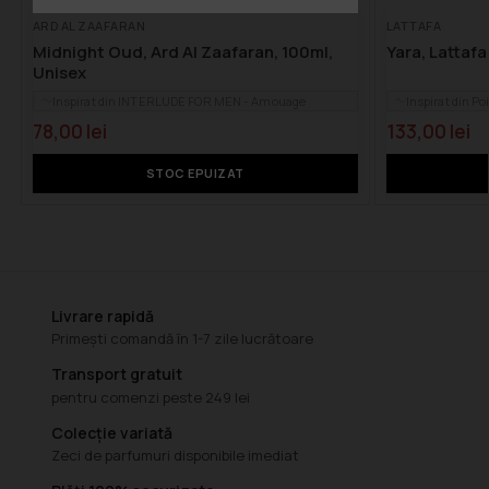
ARD AL ZAAFARAN
LATTAFA
Midnight Oud, Ard Al Zaafaran, 100ml,
Yara, Lattafa
Unisex
Inspirat din INTERLUDE FOR MEN - Amouage
Inspirat din Poi
78,00
lei
133,00
lei
STOC EPUIZAT
Livrare rapidă
Primești comandă în 1-7 zile lucrătoare
Transport gratuit
pentru comenzi peste 249 lei
Colecție variată
Zeci de parfumuri disponibile imediat