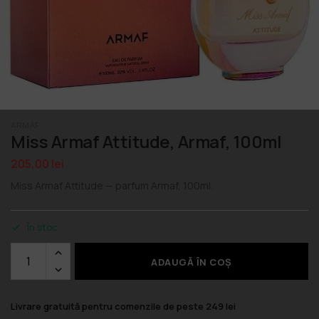
ARMAF
Miss Armaf Attitude, Armaf, 100ml
205,00
lei
Miss Armaf Attitude — parfum Armaf, 100ml.
În stoc
ADAUGĂ ÎN COȘ
Livrare gratuită pentru comenzile de peste 249 lei