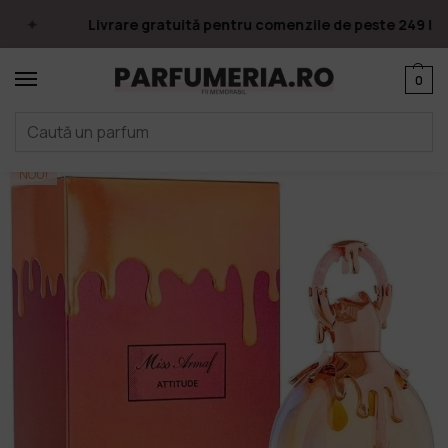
Livrare gratuită pentru comenzile de peste 249 lei
0
Prima pagină
Parfumuri
Apa de parfum
Parfumuri Arăbești
Armaf
/
/
/
/
NOU!