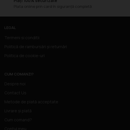
Plăți 100% securizate
Plata online prin card în siguranță completă
LEGAL
Termeni si conditii
Politică de rambursări și returnări
Politica de cookie-uri
CUM COMANZI?
Despre noi
Contact Us
Metode de plată acceptate
Livrare și plată
Cum comand?
Contul meu