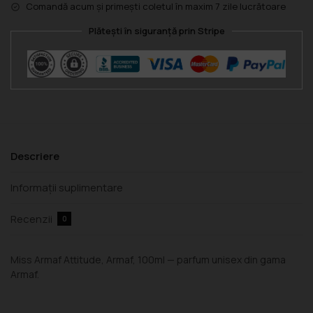
Comandă acum și primești coletul în maxim 7 zile lucrătoare
Plătești în siguranță prin Stripe
Descriere
Informații suplimentare
Recenzii
0
Miss Armaf Attitude, Armaf, 100ml — parfum unisex din gama
Armaf.