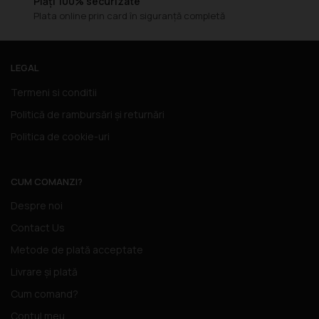
Plăți 100% securizate
Plata online prin card în siguranță completă
LEGAL
Termeni si conditii
Politică de rambursări și returnări
Politica de cookie-uri
CUM COMANZI?
Despre noi
Contact Us
Metode de plată acceptate
Livrare și plată
Cum comand?
Contul meu