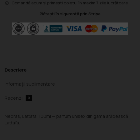
Comandă acum și primești coletul în maxim 7 zile lucrătoare
Plătești în siguranță prin Stripe
Descriere
Informații suplimentare
Recenzii
0
Nebras, Lattafa, 100ml — parfum unisex din gama arăbească
Lattafa.