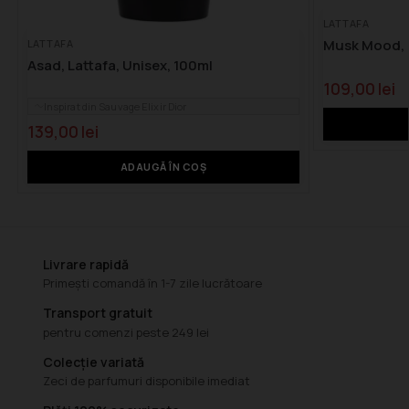
LATTAFA
Musk Mood, L
LATTAFA
Asad, Lattafa, Unisex, 100ml
109,00
lei
Inspirat din Sauvage Elixir Dior
139,00
lei
ADAUGĂ ÎN COȘ
Livrare rapidă
Primești comandă în 1-7 zile lucrătoare
Transport gratuit
pentru comenzi peste 249 lei
Colecție variată
Zeci de parfumuri disponibile imediat