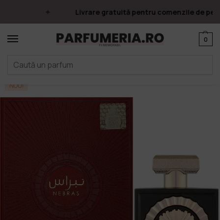
Livrare gratuită pentru comenzile de peste 
0
Prima pagină
Parfumuri
Apa de parfum
Parfumuri Arăbești
Lattafa
/
/
/
/
NOU!