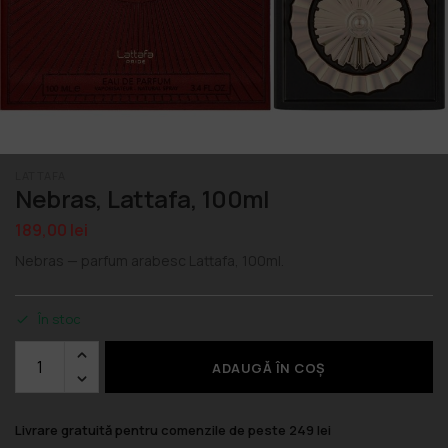
LATTAFA
Nebras, Lattafa, 100ml
189,00
lei
Nebras — parfum arabesc Lattafa, 100ml.
În stoc
ADAUGĂ ÎN COȘ
Livrare gratuită pentru comenzile de peste 249 lei