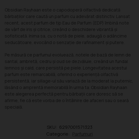
Obsidian Rayhaan este o capodoperă olfactivă dedicată
bărbaților care caută un parfum cu adevărat distinctiv. Lansat
recent, acest parfum de tip Eau de Parfum (EDP) îmbină note
de vârf de iris și citrice, creând o deschidere vibrantă și
sofisticată. Inima sa, cu o notă de piele, adaugă o adâncime
seducătoare, evocând o senzație de rafinament și putere.
Pe măsură ce parfumul evoluează, notele de bază de lemn de
santal, ambretă, cedru și oud se dezvăluie, creând un fundal
lemnos și cald, care persistă pe piele. Longevitatea acestui
parfum este remarcabilă, oferind o experiență olfactivă
persistentă, iar sillage-ul său variază de la moderat la puternic,
lăsând o amprentă memorabilă în urma ta. Obsidian Rayhaan
este alegerea perfectă pentru bărbații care doresc să se
afirme, fie că este vorba de o întâlnire de afaceri sau o seară
specială.
SKU:
6297001571323
Categorie:
Parfumuri