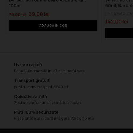
100ml
90ml, Barbat
69,00
lei
Inspirat din T
79,00
lei
142,00
lei
ADAUGĂ ÎN COȘ
Livrare rapidă
Primești comandă în 1-7 zile lucrătoare
Transport gratuit
pentru comenzi peste 249 lei
Colecție variată
Zeci de parfumuri disponibile imediat
Plăți 100% securizate
Plata online prin card în siguranță completă