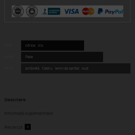
PIRAMIDA OLFACTIVĂ
citrice
iris
VÂRF
Piele
INIMĂ
ambretă
Cedru
lemn de santal
oud
BAZĂ
Descriere
Informații suplimentare
Recenzii
0