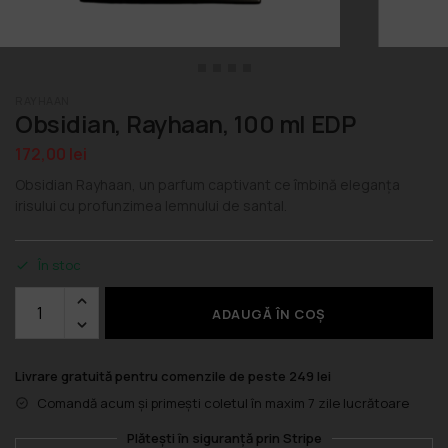
RAYHAAN
Obsidian, Rayhaan, 100 ml EDP
172,00
lei
Obsidian Rayhaan, un parfum captivant ce îmbină eleganța
irisului cu profunzimea lemnului de santal.
În stoc
ADAUGĂ ÎN COȘ
Livrare gratuită pentru comenzile de peste 249 lei
Comandă acum și primești coletul în maxim 7 zile lucrătoare
Plătești în siguranță prin Stripe