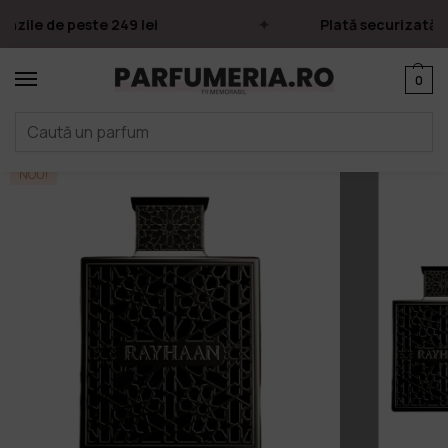
zile de peste 249 lei
Plată securizată pr
0
Prima pagină
Parfumuri
Rayhaan
Obsidian, Rayhaan, 100 ml EDP
/
/
/
NOU!