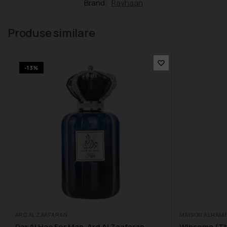
Brand:
Rayhaan
Produse similare
-13%
ARD AL ZAAFARAN
MAISON ALHAM
Dar Al Hae For Man, Ard Al Zaafaran,
Winsome (Th