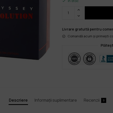
În stoc
Livrare gratuită pentru comen
Comandă acum și primești col
Plăteșt
Descriere
Informații suplimentare
Recenzii
0