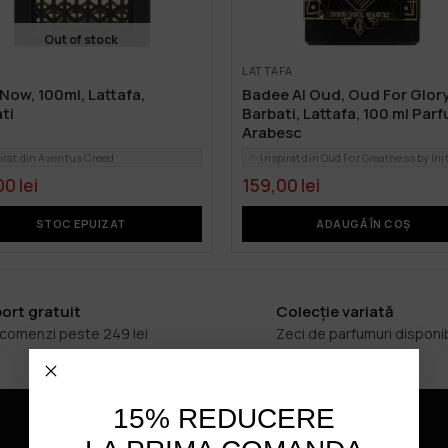
Out of stock
LATTAFA
Now, 100ml, Lattafa,
Badee Al Oud, Oud For Glory
ti
Barbati, Lattafa, 100 ml Par
Arabesc
irat din Aventus Creed
Inspirat din Oud For Greatness by Init
00
lei
159,00
lei
STOC EPUIZAT
ADAUGĂ ÎN COȘ
ort gratuit
Colecție variată
 comenzi peste 249 lei
Zeci de parfumuri disponi
15% REDUCERE