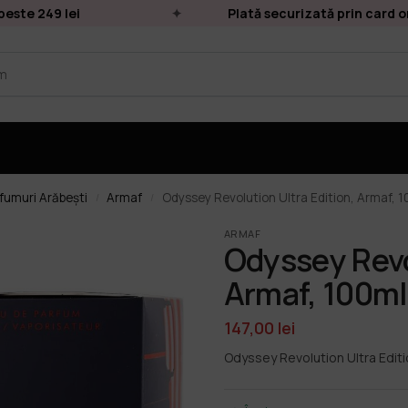
te 249 lei
Plată securizată prin card onli
fumuri Arăbești
Armaf
Odyssey Revolution Ultra Edition, Armaf, 1
/
/
ARMAF
Odyssey Revo
Armaf, 100ml
147,00
lei
Odyssey Revolution Ultra Editi