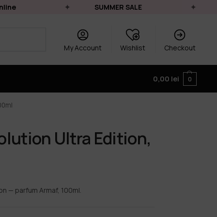
ne
SUMMER SALE
L
My Account
Wishlist
Checkout
0,00
lei
0
00ml
lution Ultra Edition,
on — parfum Armaf, 100ml.