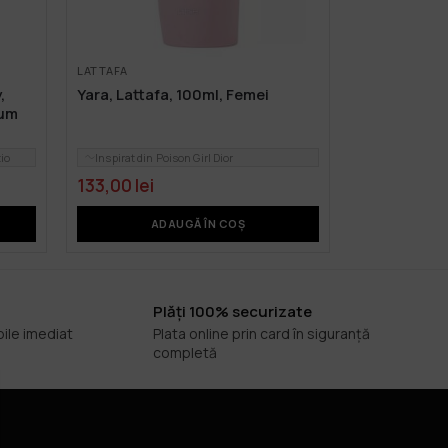
LATTAFA
,
Yara, Lattafa, 100ml, Femei
fum
io
Inspirat din Poison Girl Dior
133,00
lei
ADAUGĂ ÎN COȘ
Plăți 100% securizate
bile imediat
Plata online prin card în siguranță
completă