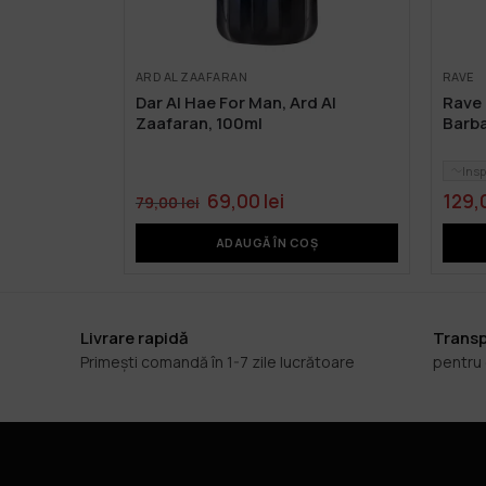
ARD AL ZAAFARAN
RAVE
Dar Al Hae For Man, Ard Al
Rave 
Zaafaran, 100ml
Barba
Insp
69,00
lei
129,
79,00
lei
ADAUGĂ ÎN COȘ
Livrare rapidă
Transp
Primești comandă în 1-7 zile lucrătoare
pentru