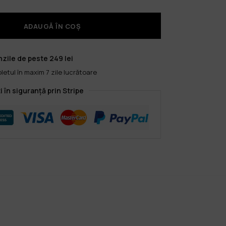
ADAUGĂ ÎN COȘ
zile de peste 249 lei
etul în maxim 7 zile lucrătoare
i în siguranță prin Stripe