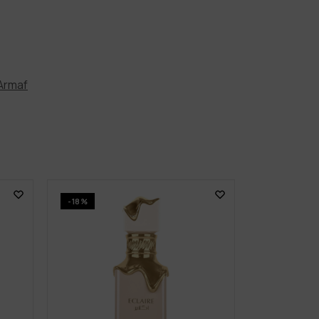
Armaf
-18%