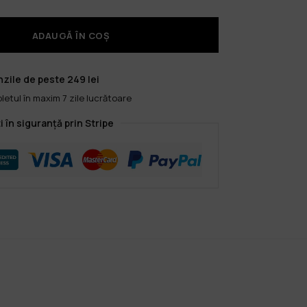
ADAUGĂ ÎN COȘ
zile de peste 249 lei
etul în maxim 7 zile lucrătoare
i în siguranță prin Stripe