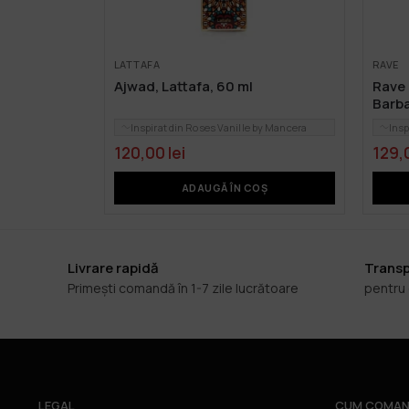
LATTAFA
RAVE
Ajwad, Lattafa, 60 ml
Rave 
Barba
Inspirat din Roses Vanille by Mancera
Insp
120,00
lei
129,
ADAUGĂ ÎN COȘ
Livrare rapidă
Transp
Primești comandă în 1-7 zile lucrătoare
pentru
LEGAL
CUM COMAN