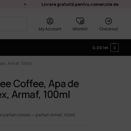
Livrare gratuită pentru comenzile de peste 24
My Account
Wishlist
Checkout
0,00
lei
0
sex, Armaf, 100ml
ee Coffee, Apa de
x, Armaf, 100ml
e parfum Unisex — parfum Armaf, 100ml.