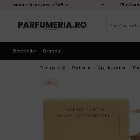
ru comenzile de peste 249 lei
Plată secur
Bestseller
Brands
Prima pagină
Parfumuri
Apa de parfum
Par
/
/
/
NOU!