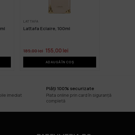
LATTAFA
0ml
Lattafa Eclaire, 100ml
155,00
lei
189,00
lei
ADAUGĂ ÎN COȘ
Plăți 100% securizate
bile imediat
Plata online prin card în siguranță
completă