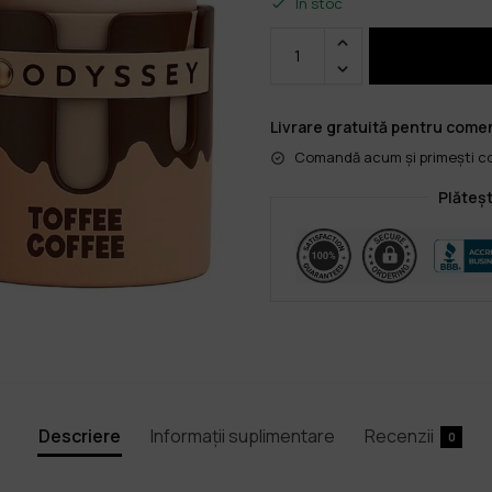
În stoc
Livrare gratuită pentru comen
Comandă acum și primești col
Plăteșt
Descriere
Informații suplimentare
Recenzii
0