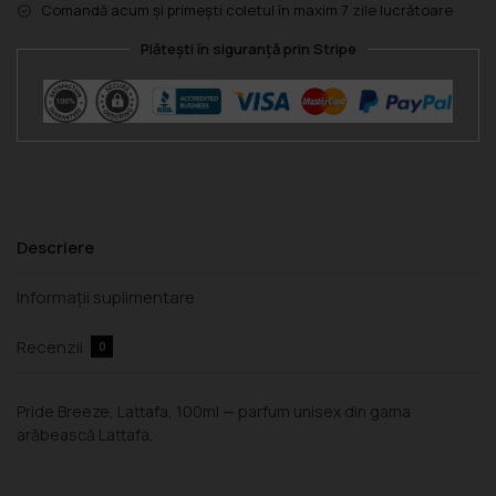
Comandă acum și primești coletul în maxim 7 zile lucrătoare
Plătești în siguranță prin Stripe
Descriere
Informații suplimentare
Recenzii
0
Pride Breeze, Lattafa, 100ml — parfum unisex din gama
arăbească Lattafa.