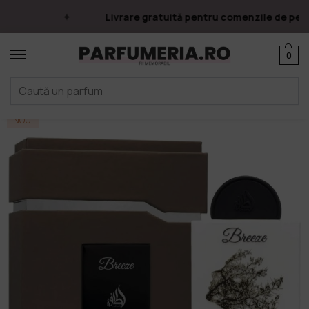
Livrare gratuită pentru comenzile de peste
0
Prima pagină
Parfumuri
Apa de parfum
Parfumuri Arăbești
Lattafa
/
/
/
/
NOU!