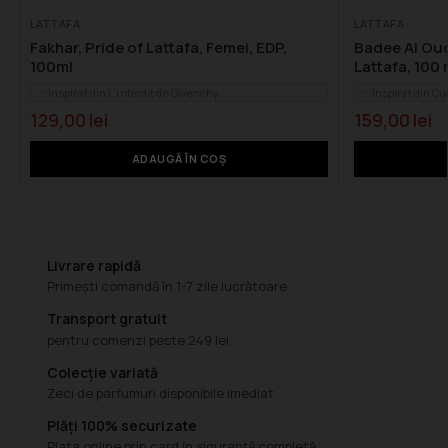
LATTAFA
LATTAFA
Fakhar, Pride of Lattafa, Femei, EDP,
Badee Al Oud
100ml
Lattafa, 100
Inspirat din L’interdit de Givenchy
Inspirat din Ou
129,00
lei
159,00
lei
ADAUGĂ ÎN COȘ
Livrare rapidă
Primești comandă în 1-7 zile lucrătoare
Transport gratuit
pentru comenzi peste 249 lei
Colecție variată
Zeci de parfumuri disponibile imediat
Plăți 100% securizate
Plata online prin card în siguranță completă