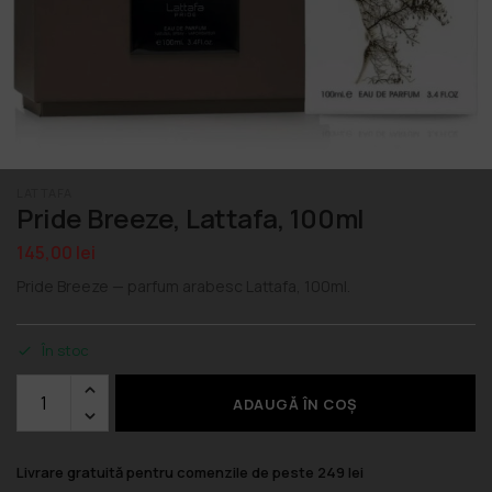
LATTAFA
Pride Breeze, Lattafa, 100ml
145,00
lei
Pride Breeze — parfum arabesc Lattafa, 100ml.
În stoc
ADAUGĂ ÎN COȘ
Livrare gratuită pentru comenzile de peste 249 lei