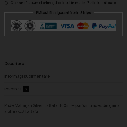
Comandă acum și primești coletul în maxim 7 zile lucrătoare
Plătești în siguranță prin Stripe
Descriere
Informații suplimentare
Recenzii
0
Pride Maharjan Silver, Lattafa, 100ml — parfum unisex din gama
arăbească Lattafa.