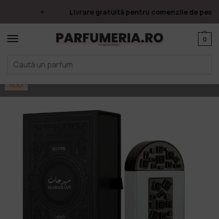
Livrare gratuită pentru comenzile de peste 2
0
Prima pagină
Parfumuri
Apa de parfum
Parfumuri Arăbești
Lattafa
/
/
/
/
NOU!