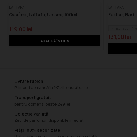
LATTAFA
LATTAFA
Qaa`ed, Lattafa, Unisex, 100ml
Fakhar, Barba
119,00
lei
Inspirat din Yv
131,00
lei
ADAUGĂ ÎN COȘ
Livrare rapidă
Primești comandă în 1-7 zile lucrătoare
Transport gratuit
pentru comenzi peste 249 lei
Colecție variată
Zeci de parfumuri disponibile imediat
Plăți 100% securizate
Plata online prin card în siguranță completă