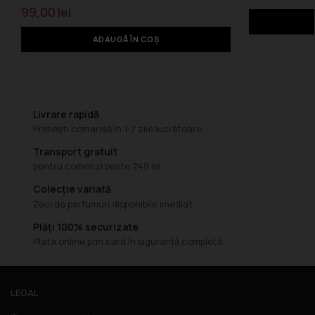
99,00
lei
ADAUGĂ ÎN COȘ
Livrare rapidă
Primești comandă în 1-7 zile lucrătoare
Transport gratuit
pentru comenzi peste 249 lei
Colecție variată
Zeci de parfumuri disponibile imediat
Plăți 100% securizate
Plata online prin card în siguranță completă
LEGAL