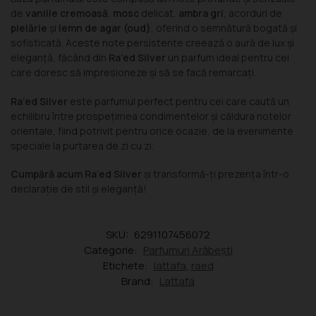
de
vanilie cremoasă
,
mosc
delicat,
ambra gri
, acorduri de
pielărie
și
lemn de agar (oud)
, oferind o semnătură bogată și
sofisticată. Aceste note persistente creează o aură de lux și
eleganță, făcând din
Ra’ed Silver
un parfum ideal pentru cei
care doresc să impresioneze și să se facă remarcați.
Ra’ed Silver
este parfumul perfect pentru cei care caută un
echilibru între prospețimea condimentelor și căldura notelor
orientale, fiind potrivit pentru orice ocazie, de la evenimente
speciale la purtarea de zi cu zi.
Cumpără acum Ra’ed Silver
și transformă-ți prezența într-o
declarație de stil și eleganță!
SKU:
6291107456072
Categorie:
Parfumuri Arăbești
Etichete:
lattafa
,
raed
Brand:
Lattafa