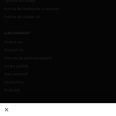
Termeni si conditii
Politică de rambursări și returnări
Politica de cookie-uri
CUM COMANZI?
Despre noi
Contact Us
Metode de plată acceptate
Livrare și plată
Cum comand?
Contul meu
Finalizare
SOCIAL
Facebook