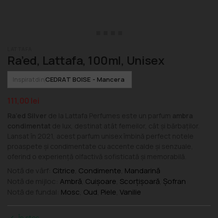
LATTAFA
Ra’ed, Lattafa, 100ml, Unisex
CEDRAT BOISE - Mancera
Inspirat din
111,00
lei
Ra’ed Silver
de la Lattafa Perfumes este un parfum
ambra
condimentat
de lux, destinat atât femeilor, cât și bărbaților.
Lansat în 2021, acest parfum unisex îmbină perfect notele
proaspete și condimentate cu accente calde și senzuale,
oferind o experiență olfactivă sofisticată și memorabilă.
Notă de vârf:
Citrice
,
Condimente
,
Mandarină
Notă de mijloc:
Ambră
,
Cuișoare
,
Scorțișoară
,
Șofran
Notă de fundal:
Mosc
,
Oud
,
Piele
,
Vanilie
În stoc