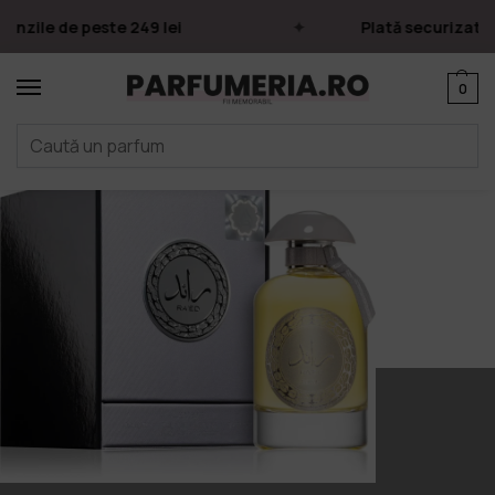
nzile de peste 249 lei
Plată securizată p
0
Prima pagină
Parfumuri
Apa de parfum
Parfumuri Arăbești
Lattafa
/
/
/
/