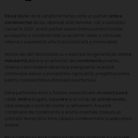
Ra’ed Silver
de la Lattafa Perfumes este un parfum
ambra
condimentat
de lux, destinat atât femeilor, cât și bărbaților.
Lansat în 2021, acest parfum unisex îmbină perfect notele
proaspete și condimentate cu accente calde și senzuale,
oferind o experiență olfactivă sofisticată și memorabilă.
Notele de vârf debutează cu o explozie revigorantă de
citrice
,
mandarină
dulce și un amestec de
condimente
picante,
creând o deschidere vibrantă și energizantă. Această
combinație aduce o prospețime captivantă, pregătind scena
pentru complexitatea ulterioară a parfumului.
Inima parfumului este o fuziune seducătoare de
scorțișoară
caldă,
ambra
bogată,
cuișoare
și un strop de
șofran exotic
,
care adaugă o notă de mister și rafinament. Această
combinație de condimente și arome orientale creează un
contrast fermecător între căldura condimentelor și adâncimea
ambrei.
Baza parfumului este compusă din note profunde și senzuale