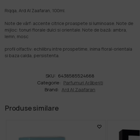
Riqqa, Ard Al Zaafaran, 100ml.
Note de vârf: accente citrice proaspete si luminoase. Note de
mijloc: tonuri florale dulci si orientale. Note de bază: ambra,
lemn, mosc
profil olfactiv: echilibru intre prospetime, inima floral-orientala
si baza calda, persistenta.
SKU:
6438585524668
Categorie:
Parfumuri Arăbești
Brand:
Ard Al Zaafaran
Produse similare