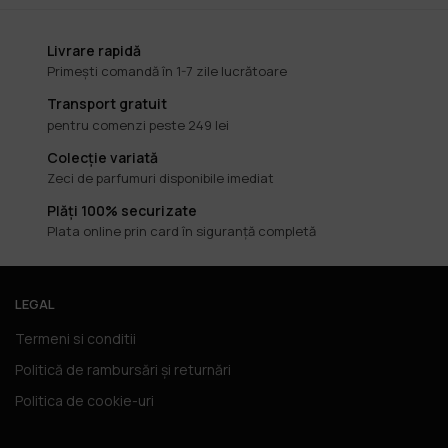
Livrare rapidă
Primești comandă în 1-7 zile lucrătoare
Transport gratuit
pentru comenzi peste 249 lei
Colecție variată
Zeci de parfumuri disponibile imediat
Plăți 100% securizate
Plata online prin card în siguranță completă
LEGAL
Termeni si conditii
Politică de rambursări și returnări
Politica de cookie-uri