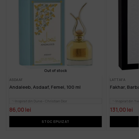
Out of stock
ASDAAF
LATTAFA
Andaleeb, Asdaaf, Femei, 100 ml
Fakhar, Barba
Inspirat din Dune - Christian Dior
Inspirat din Yv
86,00
lei
131,00
lei
STOC EPUIZAT