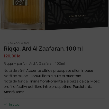
ARD AL ZAAFARAN
Riqqa, Ard Al Zaafaran, 100ml
120,00
lei
Riqqa — parfum Ard Al Zaafaran, 100ml.
Notă de vârf:
Accente citrice proaspete si luminoase
Notă de mijloc:
Tonuri florale dulci si orientale
Notă de fundal:
Inima floral-orientala si baza calda
,
Mosc
profil olfactiv: echilibru intre prospetime
,
Persistenta
,
Ambră
,
lemn
În stoc