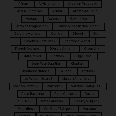
Afnan
Al Haramain
Arabiyat Prestige
›
›
›
Ard Al Zaafaran
Armaf
Arôme de Fleur
›
›
›
Asdaaf
Azzaro
Calvin Klein
›
›
›
Caravan Fragancias
Caravan Fragancias Green
›
›
Carolina Herrera
Cerruti
Diesel
Dior
›
›
›
›
Essential Parfums
Fragrance World
›
›
French Avenue
Giorgio Armani
Givenchy
›
›
›
Gulf Orchid
Hermes
Hugo Boss
›
›
›
Jean Paul Gaultier
Khadlaj
›
›
Khadlaj Perfumes
La Fede
Lattafa
›
›
›
Le Parfum Secret
Maison Alhambra
›
›
Maison Crivelli
Mancera
Narciso Rodriguez
›
›
›
Paco Rabanne
Paris Corner
Rave
›
›
›
RITUALS
Swiss Arabian
Thierry Mugler
›
›
›
Valentino
Van Cleef & Arpels
Versace
›
›
›