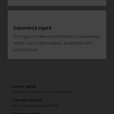
03
Experiență sigură
Un magazin online construit pentru o experiență
simplă, clară și de încredere, de la primul click
până la livrare.
Livrare rapidă
Primești comandă în 1-7 zile lucrătoare
Transport gratuit
pentru comenzi peste 249 lei
Colecție variată