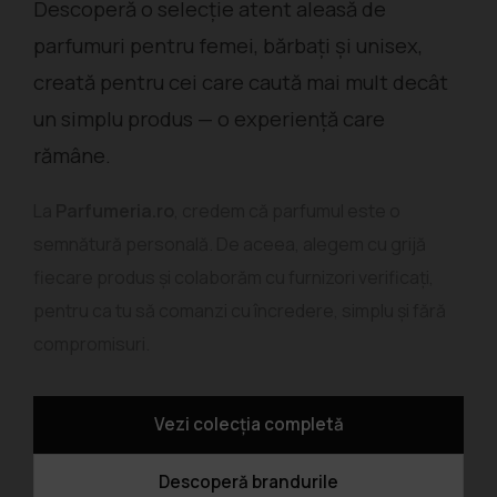
Descoperă o selecție atent aleasă de
parfumuri pentru femei, bărbați și unisex,
creată pentru cei care caută mai mult decât
un simplu produs — o experiență care
rămâne.
La
Parfumeria.ro
, credem că parfumul este o
semnătură personală. De aceea, alegem cu grijă
fiecare produs și colaborăm cu furnizori verificați,
pentru ca tu să comanzi cu încredere, simplu și fără
compromisuri.
Vezi colecția completă
Descoperă brandurile