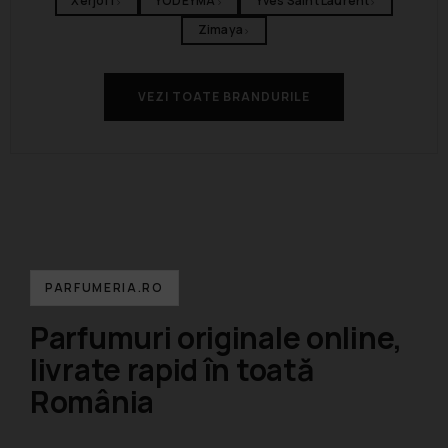
Xerjoff
YODEYMA
Yves Saint Laurent
›
›
›
Zimaya
›
VEZI TOATE BRANDURILE
PARFUMERIA.RO
Parfumuri originale online,
livrate rapid în toată
România