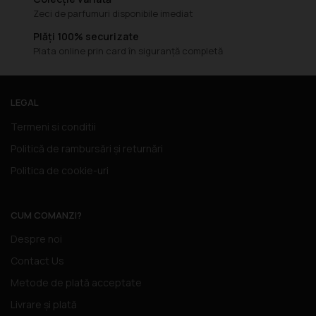
Zeci de parfumuri disponibile imediat
Plăți 100% securizate
Plata online prin card în siguranță completă
LEGAL
Termeni si conditii
Politică de rambursări și returnări
Politica de cookie-uri
CUM COMANZI?
Despre noi
Contact Us
Metode de plată acceptate
Livrare și plată