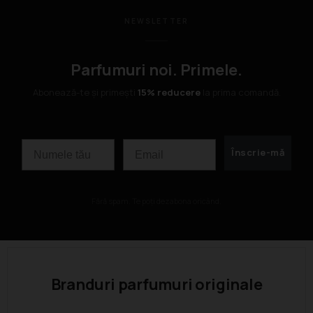
NEWSLETTER
Parfumuri noi. Primele.
Abonează-te și primești
15% reducere
la prima comandă.
Nume
Email
Înscrie-mă
Fără spam. Te poți dezabona oricând.
Branduri parfumuri originale