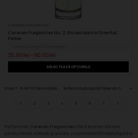
CARAVAN FRAGANCIAS
Caravan Fragancias No. 2, Encantadora Oriental,
Femei
Inspirat din Angel Thierry Mugler
35,00
lei
–
90,00
lei
SELECTEAZĂ OPȚIUNILE
Afișez 1 - 16 din 100 de rezultate
1
2
3
4
5
6
7
Parfumurile
Caravan Fragancias
oferă arome rafinate
pentru femei, bărbați și unisex, cu persistență îndelungată și