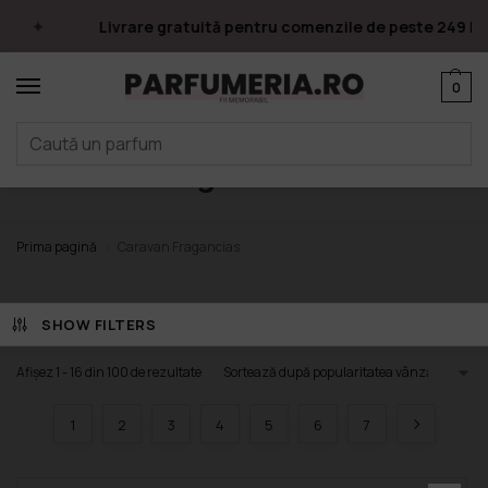
Livrare gratuită pentru comenzile de peste 249 lei
0
Caravan Fragancias
Prima pagină
Caravan Fragancias
/
SHOW FILTERS
Afișez 1 - 16 din 100 de rezultate
1
2
3
4
5
6
7