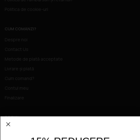
Politica de cookie-uri
CUM COMANZI?
Despre noi
Contact Us
Metode de plată acceptate
Livrare și plată
Cum comand?
Contul meu
Finalizare
SOCIAL
Facebook
Tiktok