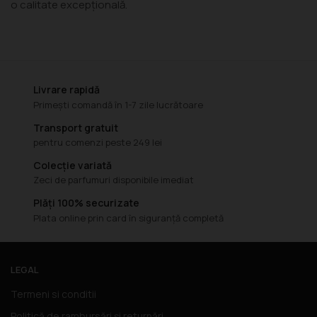
o calitate excepțională.
Livrare rapidă
Primești comandă în 1-7 zile lucrătoare
Transport gratuit
pentru comenzi peste 249 lei
Colecție variată
Zeci de parfumuri disponibile imediat
Plăți 100% securizate
Plata online prin card în siguranță completă
LEGAL
Termeni si conditii
Politică de rambursări și returnări