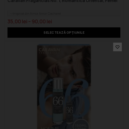
Caravan Fragancias No. 1, Romantica Oriental, Femei
Inspirat din Amor Amor Cacharel
35,00
lei
–
90,00
lei
SELECTEAZĂ OPȚIUNILE