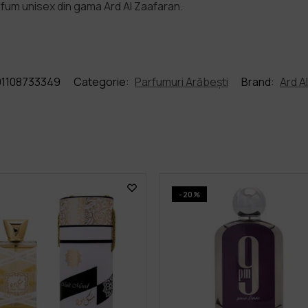
rfum unisex din gama Ard Al Zaafaran.
1108733349
Categorie:
Parfumuri Arăbești
Brand:
Ard A
-20%