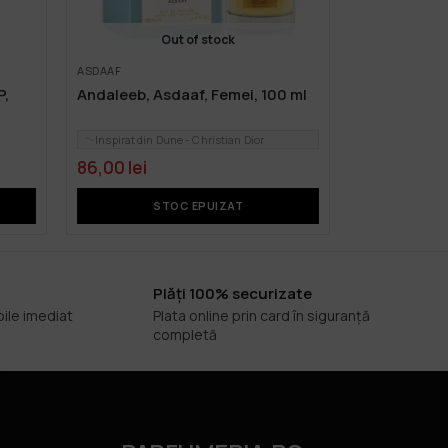
Out of stock
ASDAAF
P,
Andaleeb, Asdaaf, Femei, 100 ml
Inspirat din Dune - Christian Dior
86,00
lei
STOC EPUIZAT
Plăți 100% securizate
bile imediat
Plata online prin card în siguranță
completă