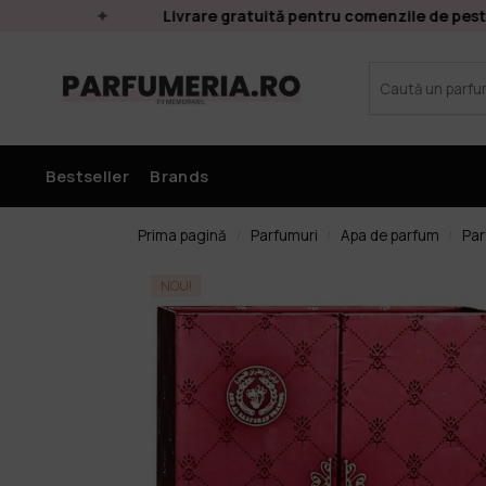
Livrare gratuită pentru comenzile de peste 2
Bestseller
Brands
Prima pagină
Parfumuri
Apa de parfum
Par
/
/
/
NOU!