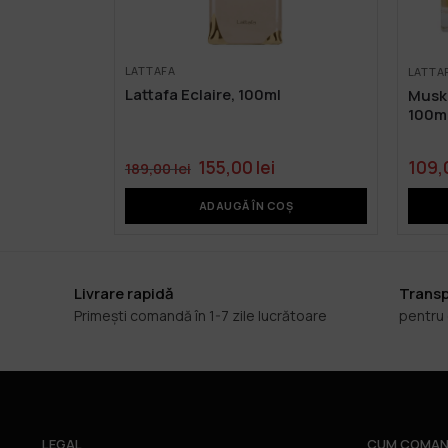
LATTAFA
LATTA
Lattafa Eclaire, 100ml
Musk 
100m
155,00
lei
109,
189,00
lei
ADAUGĂ ÎN COȘ
Livrare rapidă
Transp
Primești comandă în 1-7 zile lucrătoare
pentru
LEGAL
CUM COMAN