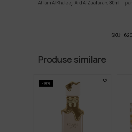
Ahlam Al Khaleej, Ard Al Zaafaran, 80ml — pa
SKU:
629
Produse similare
-18%