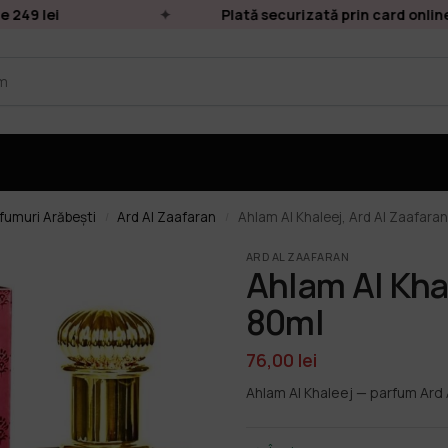
49 lei
Plată securizată prin card online
fumuri Arăbești
Ard Al Zaafaran
Ahlam Al Khaleej, Ard Al Zaafaran
/
/
ARD AL ZAAFARAN
Ahlam Al Khal
80ml
76,00
lei
Ahlam Al Khaleej — parfum Ard 