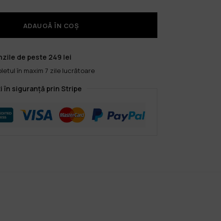
ADAUGĂ ÎN COȘ
zile de peste 249 lei
etul în maxim 7 zile lucrătoare
i în siguranță prin Stripe