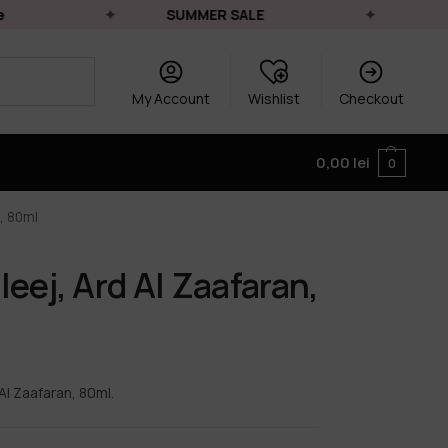
SUMMER SALE
Livra
My Account
Wishlist
Checkout
0,00
lei
0
, 80ml
eej, Ard Al Zaafaran,
Al Zaafaran, 80ml.