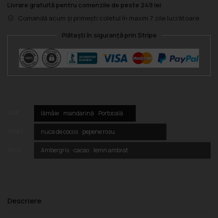
Livrare gratuită pentru comenzile de peste 249 lei
Comandă acum și primești coletul în maxim 7 zile lucrătoare
Plătești în siguranță prin Stripe
PIRAMIDA OLFACTIVĂ
lămâie
mandarină
Portocală
VÂRF
nuca de cocos
pepene rosu
INIMĂ
Ambergris
cacao
lemn ambrat
BAZĂ
Descriere