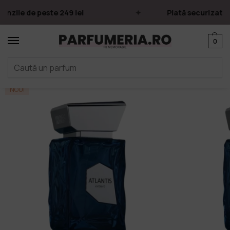
nzile de peste 249 lei
Plată securizată p
0
Prima pagină
Parfumuri
French Avenue
Atlantis Extrait, French Avenue, 100 ml Parfum
/
/
/
NOU!