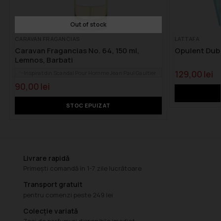
Out of stock
CARAVAN FRAGANCIAS
LATTAFA
Caravan Fragancias No. 64, 150 ml,
Opulent Duba
Lemnos, Barbati
129,00
lei
Inspirat din Scandal Pour Homme Jean Paul Gaultier
90,00
lei
STOC EPUIZAT
Livrare rapidă
Primești comandă în 1-7 zile lucrătoare
Transport gratuit
pentru comenzi peste 249 lei
Colecție variată
Zeci de parfumuri disponibile imediat