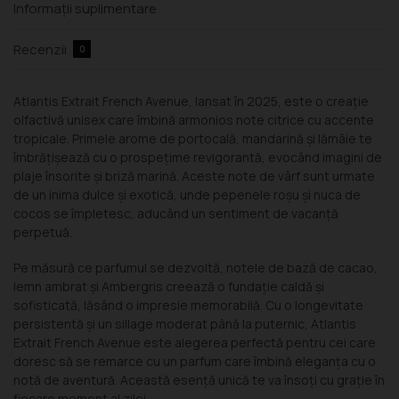
Informații suplimentare
Recenzii
0
Atlantis Extrait French Avenue, lansat în 2025, este o creație
olfactivă unisex care îmbină armonios note citrice cu accente
tropicale. Primele arome de portocală, mandarină și lămâie te
îmbrățișează cu o prospețime revigorantă, evocând imagini de
plaje însorite și briză marină. Aceste note de vârf sunt urmate
de un inima dulce și exotică, unde pepenele roșu și nuca de
cocos se împletesc, aducând un sentiment de vacanță
perpetuă.
Pe măsură ce parfumul se dezvoltă, notele de bază de cacao,
lemn ambrat și Ambergris creează o fundație caldă și
sofisticată, lăsând o impresie memorabilă. Cu o longevitate
persistentă și un sillage moderat până la puternic, Atlantis
Extrait French Avenue este alegerea perfectă pentru cei care
doresc să se remarce cu un parfum care îmbină eleganța cu o
notă de aventură. Această esență unică te va însoți cu grație în
fiecare moment al zilei.