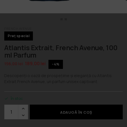
FRENCH AVENUE
Preț special
Atlantis Extrait, French Avenue, 100
ml Parfum
189,00
lei
196,00
lei
-4%
Descoperiți o oază de prospețime și eleganță cu Atlantis
Extrait French Avenue, un parfum unisex captivant.
În stoc
ADAUGĂ ÎN COȘ