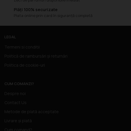
Plăți 100% securizate
Plata online prin card în siguranță completă
LEGAL
Termeni si conditii
Politică de rambursări și returnări
Politica de cookie-uri
CUM COMANZI?
Despre noi
Contact Us
Metode de plată acceptate
Livrare și plată
Cum comand?