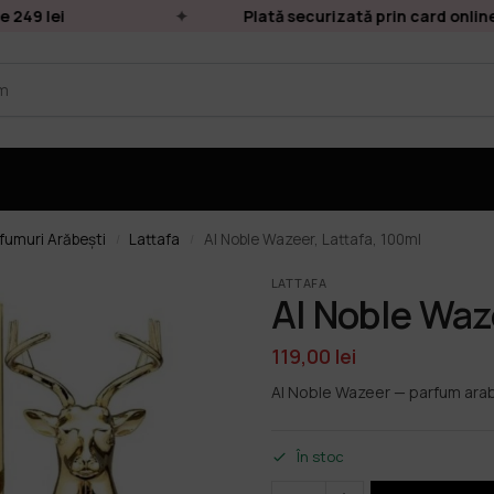
49 lei
Plată securizată prin card online
fumuri Arăbești
Lattafa
Al Noble Wazeer, Lattafa, 100ml
/
/
LATTAFA
Al Noble Waze
119,00
lei
Al Noble Wazeer — parfum arab
În stoc