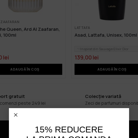
L ZAAFARAN
LATTAFA
the Queen, Ard Al Zaafaran,
, 100ml
Asad, Lattafa, Unisex, 100ml
Inspirat din Sauvage Elixir Dior
0
lei
139,00
lei
ADAUGĂ ÎN COȘ
ADAUGĂ ÎN COȘ
ort gratuit
Colecție variată
 comenzi peste 249 lei
Zeci de parfumuri disponi
15% REDUCERE