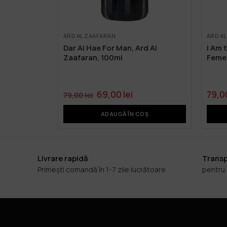
ARD AL ZAAFARAN
ARD A
Dar Al Hae For Man, Ard Al
I Am 
Zaafaran, 100ml
Femei
69,00
lei
79,0
79,00
lei
ADAUGĂ ÎN COȘ
Livrare rapidă
Transp
Primești comandă în 1-7 zile lucrătoare
pentru