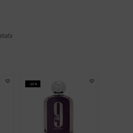
attafa
-20%