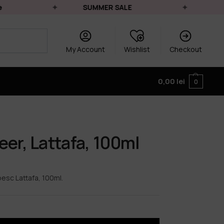
SUMMER SALE
Livrar
My Account
Wishlist
Checkout
0,00
lei
0
er, Lattafa, 100ml
esc Lattafa, 100ml.