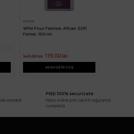
AFNAN
9PM Pour Femme, Afnan, EDP,
Femei, 100 ml
119,00
lei
149,00
lei
ADAUGĂ ÎN COȘ
Plăți 100% securizate
bile imediat
Plata online prin card în siguranță
completă