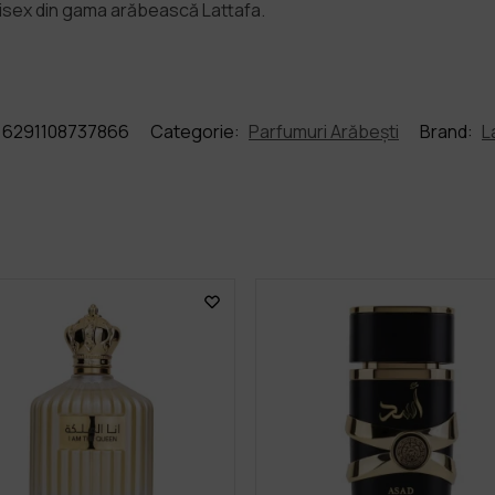
nisex din gama arăbească Lattafa.
6291108737866
Categorie:
Parfumuri Arăbești
Brand:
L