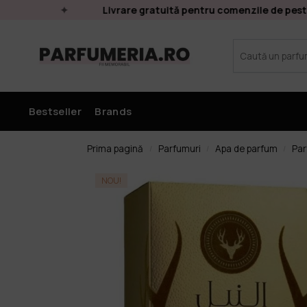
Livrare gratuită pentru comenzile de peste 2
Bestseller
Brands
Prima pagină
Parfumuri
Apa de parfum
Par
/
/
/
NOU!