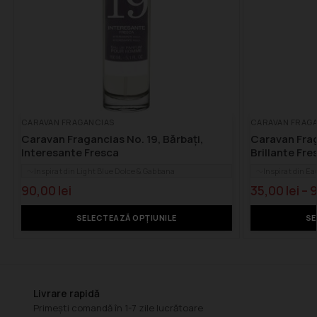
CARAVAN FRAGANCIAS
CARAVAN FRAG
Caravan Fragancias No. 19, Bărbați,
Caravan Frag
Interesante Fresca
Brillante Fre
Inspirat din Light Blue Dolce & Gabbana
Inspirat din E
90,00
lei
35,00
lei
–
SELECTEAZĂ OPȚIUNILE
SE
Livrare rapidă
Primești comandă în 1-7 zile lucrătoare