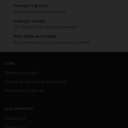
Transport gratuit
pentru comenzi peste 249 lei
Colecție variată
Zeci de parfumuri disponibile imediat
Plăți 100% securizate
Plata online prin card în siguranță completă
LEGAL
Termeni si conditii
Politică de rambursări și returnări
Politica de cookie-uri
CUM COMANZI?
Despre noi
Contact Us