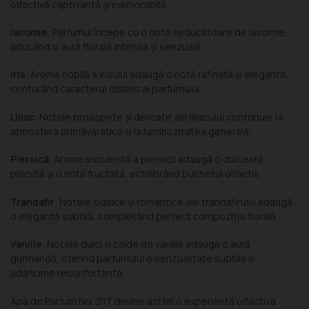
olfactivă captivantă și memorabilă.
Iasomie
: Parfumul începe cu o notă seducătoare de iasomie,
aducând o aură florală intensă și senzuală.
Iris
: Aroma nobilă a irisului adaugă o notă rafinată și elegantă,
conturând caracterul distins al parfumului.
Liliac
: Notele proaspete și delicate ale liliacului contribuie la
atmosfera primăvăratică și la luminozitatea generală.
Piersică
: Aroma suculentă a piersicii adaugă o dulceață
plăcută și o notă fructată, echilibrând buchetul olfactiv.
Trandafir
: Notele clasice și romantice ale trandafirului adaugă
o eleganță subtilă, completând perfect compoziția florală.
Vanilie
: Notele dulci și calde de vanilie adaugă o aură
gurmandă, oferind parfumului o senzualitate subtilă și
adâncime reconfortantă.
Apa de Parfum No. 217 devine astfel o experiență olfactivă