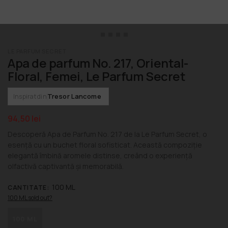
LE PARFUM SECRET
Apa de parfum No. 217, Oriental-
Floral, Femei, Le Parfum Secret
Tresor Lancome
Inspirat din
94,50
lei
Descoperă Apa de Parfum No. 217 de la Le Parfum Secret, o
esență cu un buchet floral sofisticat. Această compoziție
elegantă îmbină aromele distinse, creând o experiență
olfactivă captivantă și memorabilă.
100 ML
CANTITATE
:
100 ML sold out?
100 ML