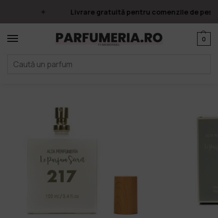
Livrare gratuită pentru comenzile de peste 2
0
Prima pagină
Parfumuri
Apa de parfum
Le Parfum Secret
Apa de parfum No. 217, Oriental-Floral, Femei, Le Parfum Secret
/
/
/
/