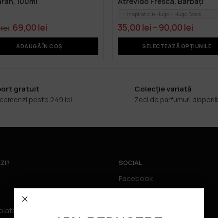
ran, 100ml
Atrevido Fresca, Bărbați
Inspirat din Hugo - Hugo Boss
69,00
lei
35,00
lei
–
90,00
lei
0
lei
ADAUGĂ ÎN COȘ
SELECTEAZĂ OPȚIUNILE
ort gratuit
Colecție variată
 comenzi peste 249 lei
Zeci de parfumuri disponi
ZI?
SOCIAL
Facebook
Tiktok
Instagram
plată acceptate