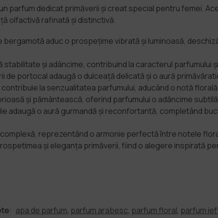
n parfum dedicat primăverii și creat special pentru femei. Ac
 olfactivă rafinată și distinctivă.
 de bergamotă aduc o prospețime vibrată și luminoasă, deschizând
abilitate și adâncime, contribuind la caracterul parfumului și
lorii de portocal adaugă o dulceață delicată și o aură primăvărat
 contribuie la senzualitatea parfumului, aducând o notă florală
rioasă și pământească, oferind parfumului o adâncime subtilă ș
nilie adaugă o aură gurmandă și reconfortantă, completând buche
ă complexă, reprezentând o armonie perfectă între notele flora
prospetimea și eleganța primăverii, fiind o alegere inspirată p
ete:
apa de parfum
,
parfum arabesc
,
parfum floral
,
parfum ief