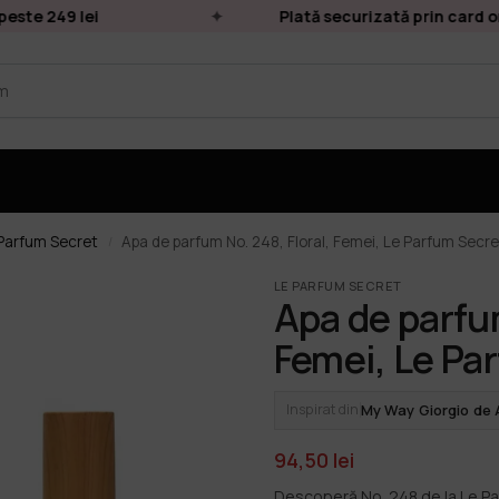
te 249 lei
Plată securizată prin card onli
Parfum Secret
Apa de parfum No. 248, Floral, Femei, Le Parfum Secre
/
LE PARFUM SECRET
Apa de parfum
Femei, Le Pa
My Way Giorgio de 
Inspirat din
94,50
lei
Descoperă No. 248 de la Le Par