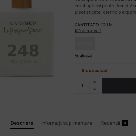
creat special pentru femei. A
și sofisticate, oferind o experie
100 ML
CANTITATE
:
100 ML sold out?
100 ML
Anulează
Stoc epuizat
Descriere
Informații suplimentare
Recenzii
0