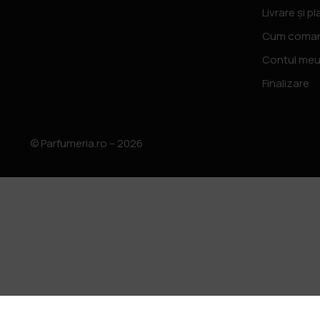
Livrare și pl
Cum coma
Contul me
Finalizare
© Parfumeria.ro – 2026