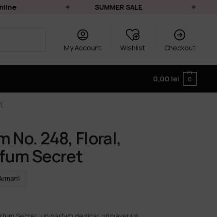
ne
SUMMER SALE
Li
My Account
Wishlist
Checkout
0,00
lei
0
t
 No. 248, Floral,
rfum Secret
Armani
fum Secret, un parfum dedicat primăverii și