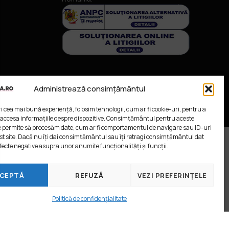
Administrează consimțământul
ri cea mai bună experiență, folosim tehnologii, cum ar fi cookie-uri, pentru a
 accesa informațiile despre dispozitive. Consimțământul pentru aceste
e permite să procesăm date, cum ar fi comportamentul de navigare sau ID-uri
st site. Dacă nu îți dai consimțământul sau îți retragi consimțământul dat
fecte negative asupra unor anumite funcționalități și funcții.
CEPTĂ
REFUZĂ
VEZI PREFERINȚELE
Politică de confidențialitate