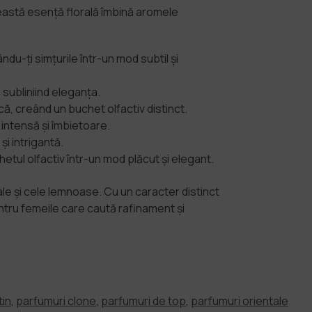
eastă esență florală îmbină aromele
u-ți simțurile într-un mod subtil și
 subliniind eleganța.
ică, creând un buchet olfactiv distinct.
 intensă și îmbietoare.
i intrigantă.
tul olfactiv într-un mod plăcut și elegant.
le și cele lemnoase. Cu un caracter distinct
entru femeile care caută rafinament și
tin
,
parfumuri clone
,
parfumuri de top
,
parfumuri orientale