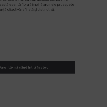
ceastă esență florală îmbină aromele proaspete
nță olfactivă rafinată și distinctivă.
Anunță-mă când intră în stoc