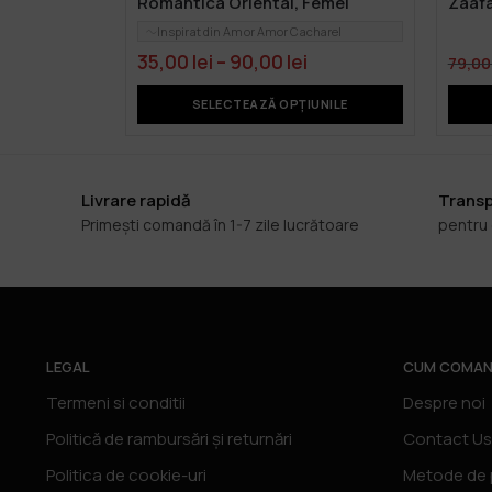
Romantica Oriental, Femei
Zaafa
Inspirat din Amor Amor Cacharel
35,00
lei
–
90,00
lei
79,0
SELECTEAZĂ OPȚIUNILE
Livrare rapidă
Transp
Primești comandă în 1-7 zile lucrătoare
pentru
LEGAL
CUM COMAN
Termeni si conditii
Despre noi
Politică de rambursări și returnări
Contact Us
Politica de cookie-uri
Metode de 