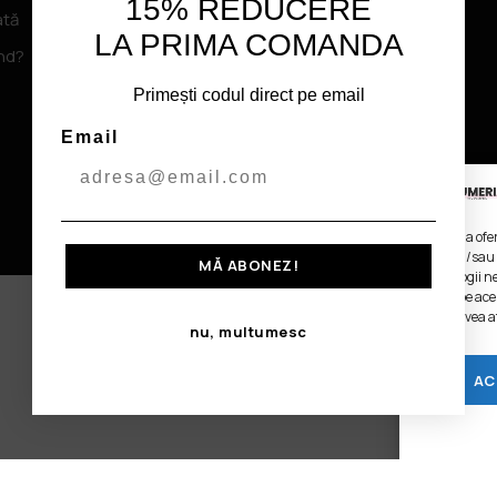
15% REDUCERE
ată
LA PRIMA COMANDA
nd?
u
Primești codul direct pe email
Email
Pentru a ofe
stoca și/sau
MĂ ABONEZ!
tehnologii n
unice pe ace
poate avea a
nu, multumesc
AC