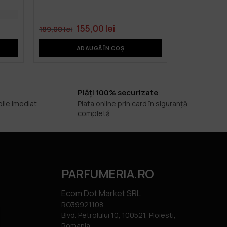
155,00
lei
189,00
lei
ADAUGĂ ÎN COȘ
Plăți 100% securizate
bile imediat
Plata online prin card în siguranță
completă
PARFUMERIA.RO
Ecom Dot Market SRL
RO39921108
Blvd. Petrolului 10, 100521, Ploiesti,
Romania.