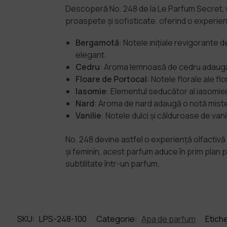
Descoperă No. 248 de la Le Parfum Secret, u
proaspete și sofisticate, oferind o experiență
Bergamotă
: Notele inițiale revigorante
elegant.
Cedru
: Aroma lemnoasă de cedru adaugă st
Floare de Portocal
: Notele florale ale f
Iasomie
: Elementul seducător al iasomiei
Nard
: Aroma de nard adaugă o notă miste
Vanilie
: Notele dulci și călduroase de va
No. 248 devine astfel o experiență olfactiv
și feminin, acest parfum aduce în prim plan 
subtilitate într-un parfum.
SKU:
LPS-248-100
Categorie:
Apa de parfum
Etich