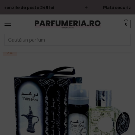
menzile de peste 249 lei
Plată securizată
0
Prima pagină
Parfumuri
Apa de parfum
Parfumuri Arăbești
Ard Al Zaafaran
/
/
/
/
NOU!