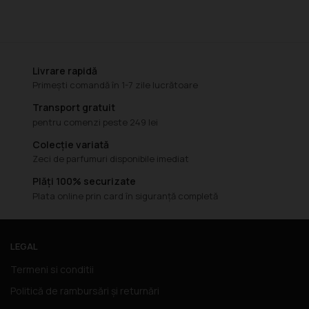
Livrare rapidă
Primești comandă în 1-7 zile lucrătoare
Transport gratuit
pentru comenzi peste 249 lei
Colecție variată
Zeci de parfumuri disponibile imediat
Plăți 100% securizate
Plata online prin card în siguranță completă
LEGAL
Termeni si conditii
Politică de rambursări și returnări