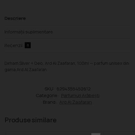
Descriere
Informații suplimentare
Recenzii
0
Dirham Silver + Deo, Ard Al Zaafaran, 100ml — parfum unisex din
gama Ard Al Zaafaran.
SKU:
6294355452612
Categorie:
Parfumuri Arăbești
Brand:
Ard Al Zaafaran
Produse similare