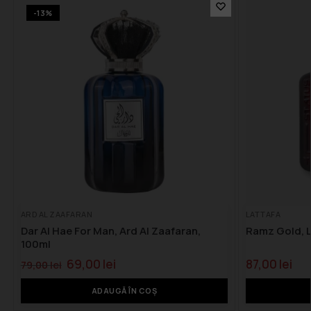
-13%
ARD AL ZAAFARAN
LATTAFA
Dar Al Hae For Man, Ard Al Zaafaran,
Ramz Gold, L
100ml
69,00
lei
87,00
lei
79,00
lei
ADAUGĂ ÎN COȘ