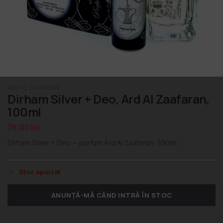
ARD AL ZAAFARAN
Dirham Silver + Deo, Ard Al Zaafaran,
100ml
76,00
lei
Dirham Silver + Deo — parfum Ard Al Zaafaran, 100ml.
Stoc epuizat
ANUNȚĂ-MĂ CÂND INTRĂ ÎN STOC