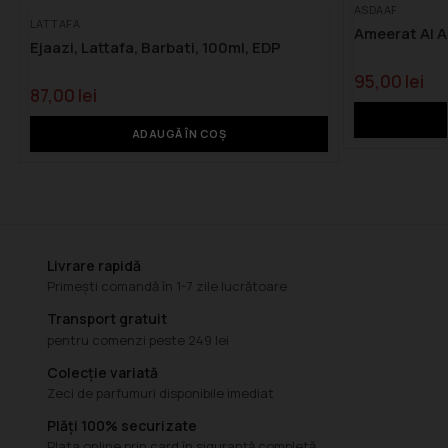
ASDAAF
LATTAFA
Ameerat Al A
Ejaazi, Lattafa, Barbati, 100ml, EDP
95,00
lei
87,00
lei
ADAUGĂ ÎN COȘ
Livrare rapidă
Primești comandă în 1-7 zile lucrătoare
Transport gratuit
pentru comenzi peste 249 lei
Colecție variată
Zeci de parfumuri disponibile imediat
Plăți 100% securizate
Plata online prin card în siguranță completă