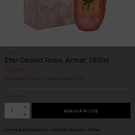
ARMAF
Eter Desert Rose, Armaf, 100ml
189,00
lei
Eter Desert Rose — parfum Armaf, 100ml.
În stoc
ADAUGĂ ÎN COȘ
Livrare gratuită pentru comenzile de peste 249 lei