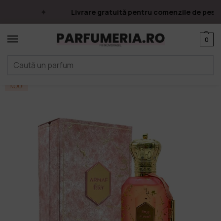
Livrare gratuită pentru comenzile de peste 2
0
Prima pagină
Parfumuri
Apa de parfum
Parfumuri Arăbești
Armaf
/
/
/
/
NOU!