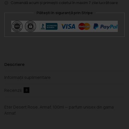
Comandă acum și primești coletul în maxim 7 zile lucrătoare
Plătești în siguranță prin Stripe
Descriere
Informații suplimentare
Recenzii
0
Eter Desert Rose, Armaf, 100ml — parfum unisex din gama
Armaf.