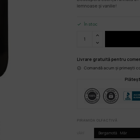
lemnoase și vanilie!
În stoc
Livrare gratuită pentru comen
Comandă acum și primești col
Plăteșt
PIRAMIDA OLFACTIVĂ
Bergamotă
Măr
VÂRF