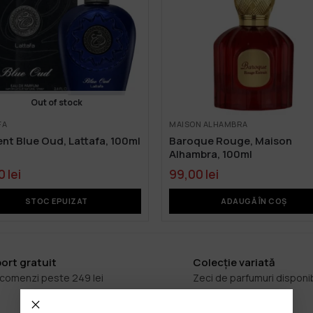
Out of stock
FA
MAISON ALHAMBRA
nt Blue Oud, Lattafa, 100ml
Baroque Rouge, Maison
Alhambra, 100ml
00
lei
99,00
lei
STOC EPUIZAT
ADAUGĂ ÎN COȘ
ort gratuit
Colecție variată
 comenzi peste 249 lei
Zeci de parfumuri disponi