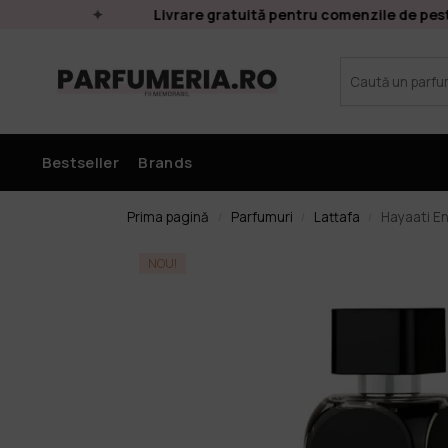
Livrare gratuită pentru comenzile de peste 2
Bestseller
Brands
Prima pagină
Parfumuri
Lattafa
Hayaati En
/
/
/
NOU!