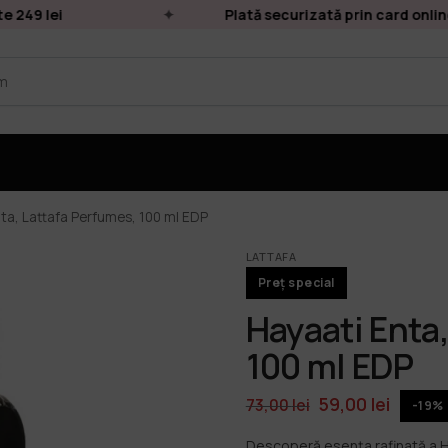
49 lei
Plată securizată prin card online
ta, Lattafa Perfumes, 100 ml EDP
LATTAFA
Preț special
Hayaati Enta
100 ml EDP
59,00
lei
73,00
lei
-19%
Descoperă esența rafinată a H