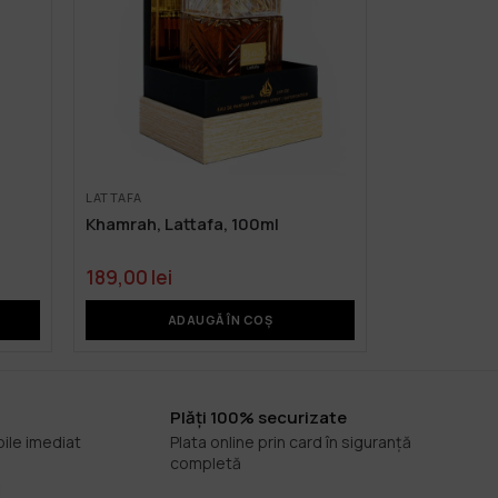
LATTAFA
Khamrah, Lattafa, 100ml
189,00
lei
ADAUGĂ ÎN COȘ
Plăți 100% securizate
bile imediat
Plata online prin card în siguranță
completă