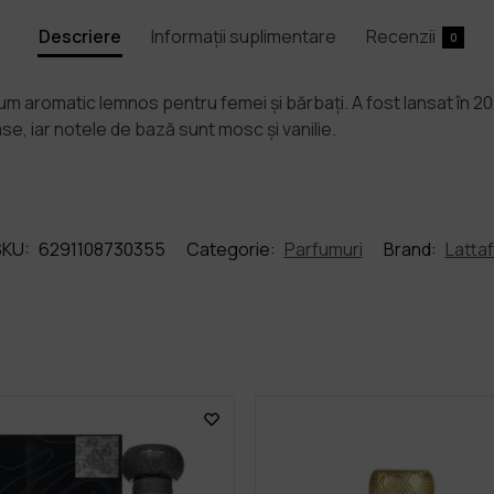
Descriere
Informații suplimentare
Recenzii
0
um aromatic lemnos pentru femei și bărbați. A fost lansat în 2
e, iar notele de bază sunt mosc și vanilie.
SKU:
6291108730355
Categorie:
Parfumuri
Brand:
Latta