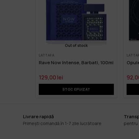
Out of stock
LATTAFA
LATTA
Rave Now Intense, Barbati, 100ml
Opule
129,00
lei
92,
STOC EPUIZAT
Livrare rapidă
Transp
Primești comandă în 1-7 zile lucrătoare
pentru