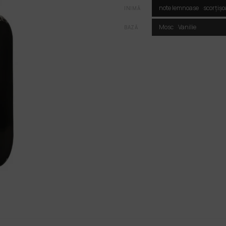
note lemnoase
scorțișo
INIMĂ
Mosc
Vanilie
BAZĂ