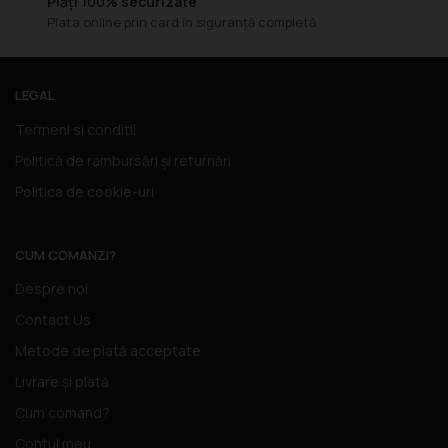
Plăți 100% securizate
Plata online prin card în siguranță completă
LEGAL
Termeni si conditii
Politică de rambursări și returnări
Politica de cookie-uri
CUM COMANZI?
Despre noi
Contact Us
Metode de plată acceptate
Livrare și plată
Cum comand?
Contul meu