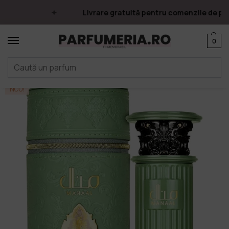
Livrare gratuită pentru comenzile de pest
0
Prima pagină
Parfumuri
Apa de parfum
Parfumuri Arăbești
Ard Al Zaafaran
/
/
/
/
NOU!