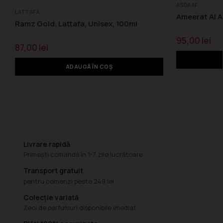
ASDAAF
LATTAFA
Ameerat Al A
Ramz Gold, Lattafa, Unisex, 100ml
95,00
lei
87,00
lei
ADAUGĂ ÎN COȘ
Livrare rapidă
Primești comandă în 1-7 zile lucrătoare
Transport gratuit
pentru comenzi peste 249 lei
Colecție variată
Zeci de parfumuri disponibile imediat