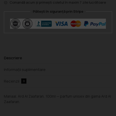
Comandă acum și primești coletul în maxim 7 zile lucrătoare
Plătești în siguranță prin Stripe
Descriere
Informații suplimentare
Recenzii
0
Manaal, Ard Al Zaafaran, 100ml — parfum unisex din gama Ard Al
Zaafaran.