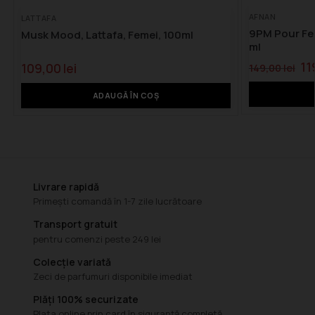
AFNAN
LATTAFA
9PM Pour Fem
Musk Mood, Lattafa, Femei, 100ml
ml
11
109,00
lei
149,00
lei
ADAUGĂ ÎN COȘ
Livrare rapidă
Primești comandă în 1-7 zile lucrătoare
Transport gratuit
pentru comenzi peste 249 lei
Colecție variată
Zeci de parfumuri disponibile imediat
Plăți 100% securizate
Plata online prin card în siguranță completă