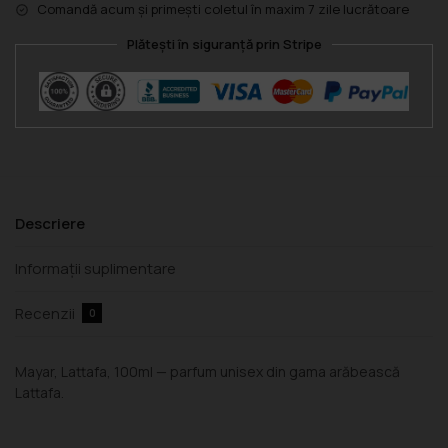
Comandă acum și primești coletul în maxim 7 zile lucrătoare
Plătești în siguranță prin Stripe
Descriere
Informații suplimentare
Recenzii
0
Mayar, Lattafa, 100ml — parfum unisex din gama arăbească
Lattafa.