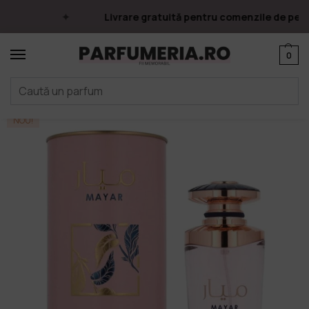
Livrare gratuită pentru comenzile de peste
0
Prima pagină
Parfumuri
Apa de parfum
Parfumuri Arăbești
Lattafa
/
/
/
/
NOU!