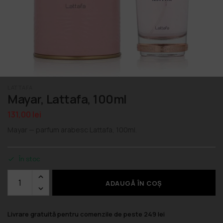
LATTAFA
Mayar, Lattafa, 100ml
131,00
lei
Mayar — parfum arabesc Lattafa, 100ml.
În stoc
ADAUGĂ ÎN COȘ
Livrare gratuită pentru comenzile de peste 249 lei