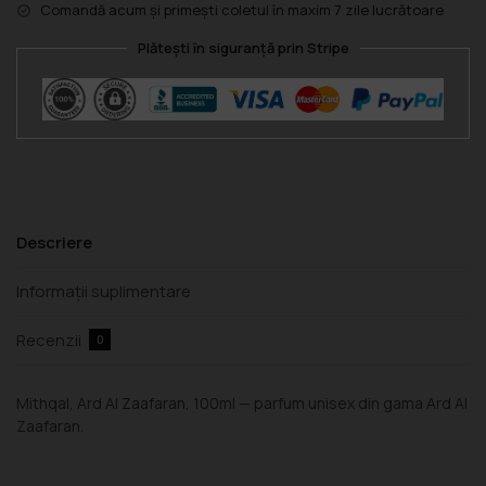
Comandă acum și primești coletul în maxim 7 zile lucrătoare
Plătești în siguranță prin Stripe
Descriere
Informații suplimentare
Recenzii
0
Mithqal, Ard Al Zaafaran, 100ml — parfum unisex din gama Ard Al
Zaafaran.