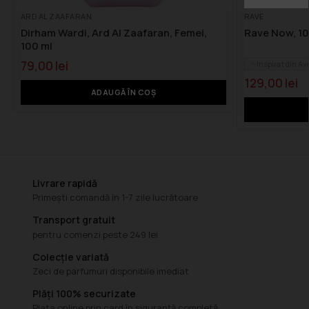
ARD AL ZAAFARAN
RAVE
Dirham Wardi, Ard Al Zaafaran, Femei,
Rave Now, 10
100 ml
79,00
lei
Inspirat din A
129,00
lei
ADAUGĂ ÎN COȘ
Livrare rapidă
Primești comandă în 1-7 zile lucrătoare
Transport gratuit
pentru comenzi peste 249 lei
Colecție variată
Zeci de parfumuri disponibile imediat
Plăți 100% securizate
Plata online prin card în siguranță completă