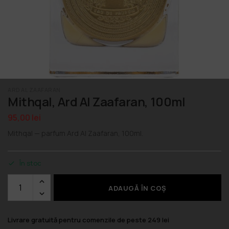
ARD AL ZAAFARAN
Mithqal, Ard Al Zaafaran, 100ml
95,00
lei
Mithqal — parfum Ard Al Zaafaran, 100ml.
În stoc
ADAUGĂ ÎN COȘ
Livrare gratuită pentru comenzile de peste 249 lei