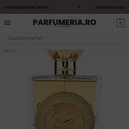
enzile de peste 249 lei
Plată securizată p
0
Prima pagină
Parfumuri
Apa de parfum
Parfumuri Arăbești
Ard Al Zaafaran
/
/
/
/
NOU!