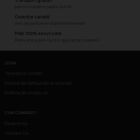
Transport gratuit
pentru comenzi peste 249 lei
Colecție variată
Zeci de parfumuri disponibile imediat
Plăți 100% securizate
Plata online prin card în siguranță completă
LEGAL
Termeni si conditii
Politică de rambursări și returnări
Politica de cookie-uri
CUM COMANZI?
Despre noi
Contact Us