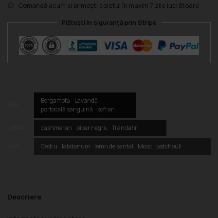
Comandă acum și primești coletul în maxim 7 zile lucrătoare
Plătești în siguranță prin Stripe
PIRAMIDA OLFACTIVĂ
Bergamotă
Lavandă
VÂRF
portocală sanguină
șofran
cashmeran
piper negru
Trandafir
INIMĂ
Cedru
labdanum
lemn de santal
Mosc
patchouli
BAZĂ
Descriere