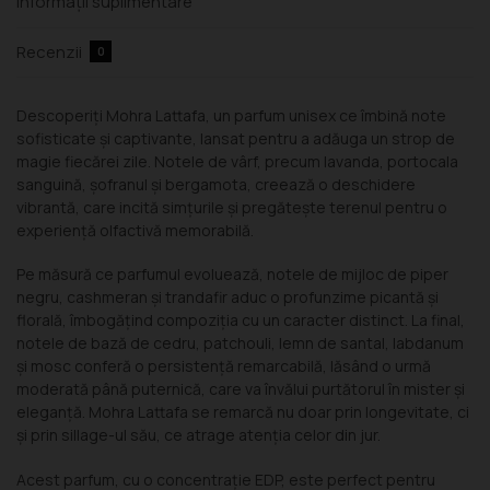
Informații suplimentare
Recenzii
0
Descoperiți Mohra Lattafa, un parfum unisex ce îmbină note
sofisticate și captivante, lansat pentru a adăuga un strop de
magie fiecărei zile. Notele de vârf, precum lavanda, portocala
sanguină, șofranul și bergamota, creează o deschidere
vibrantă, care incită simțurile și pregătește terenul pentru o
experiență olfactivă memorabilă.
Pe măsură ce parfumul evoluează, notele de mijloc de piper
negru, cashmeran și trandafir aduc o profunzime picantă și
florală, îmbogățind compoziția cu un caracter distinct. La final,
notele de bază de cedru, patchouli, lemn de santal, labdanum
și mosc conferă o persistență remarcabilă, lăsând o urmă
moderată până puternică, care va învălui purtătorul în mister și
eleganță. Mohra Lattafa se remarcă nu doar prin longevitate, ci
și prin sillage-ul său, ce atrage atenția celor din jur.
Acest parfum, cu o concentrație EDP, este perfect pentru