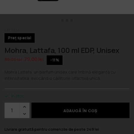
LATTAFA
Preț special
Mohra, Lattafa, 100 ml EDP, Unisex
79,00
lei
89,00
lei
-11%
Mohra Lattafa, un parfum unisex care îmbină eleganța cu
intensitatea, evocând o călătorie olfactivă unică.
În stoc
ADAUGĂ ÎN COȘ
Livrare gratuită pentru comenzile de peste 249 lei