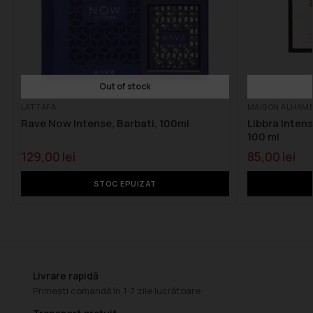
Out of stock
LATTAFA
MAISON ALHAM
Rave Now Intense, Barbati, 100ml
Libbra Inten
100 ml
129,00
lei
85,00
lei
STOC EPUIZAT
Livrare rapidă
Primești comandă în 1-7 zile lucrătoare