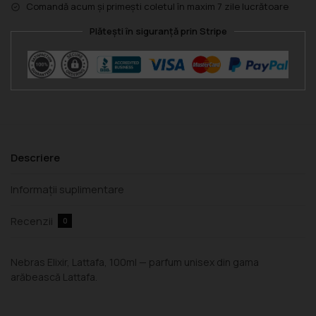
Comandă acum și primești coletul în maxim 7 zile lucrătoare
Plătești în siguranță prin Stripe
Descriere
Informații suplimentare
Recenzii
0
Nebras Elixir, Lattafa, 100ml — parfum unisex din gama
arăbească Lattafa.