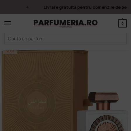
Livrare gratuită pentru comenzile de peste 
0
Prima pagină
Parfumuri
Apa de parfum
Parfumuri Arăbești
Lattafa
/
/
/
/
NOU!