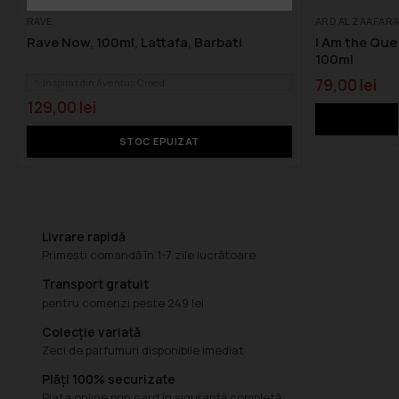
RAVE
ARD AL ZAAFAR
Rave Now, 100ml, Lattafa, Barbati
I Am the Que
100ml
79,00
lei
Inspirat din Aventus Creed
129,00
lei
STOC EPUIZAT
Livrare rapidă
Primești comandă în 1-7 zile lucrătoare
Transport gratuit
pentru comenzi peste 249 lei
Colecție variată
Zeci de parfumuri disponibile imediat
Plăți 100% securizate
Plata online prin card în siguranță completă