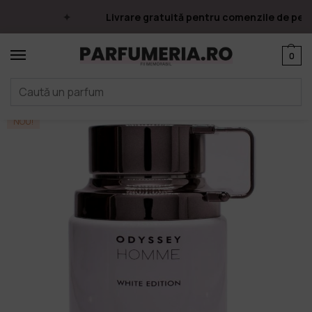
Livrare gratuită pentru comenzile de peste
0
Prima pagină
Parfumuri
Apa de parfum
Parfumuri Arăbești
Armaf
/
/
/
/
NOU!