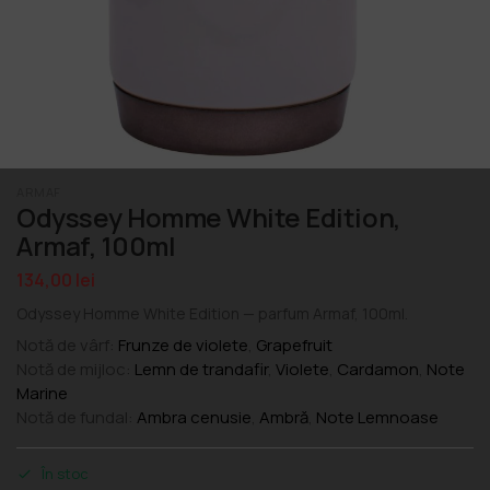
ARMAF
Odyssey Homme White Edition,
Armaf, 100ml
134,00
lei
Odyssey Homme White Edition — parfum Armaf, 100ml.
Notă de vârf:
Frunze de violete
,
Grapefruit
Notă de mijloc:
Lemn de trandafir
,
Violete
,
Cardamon
,
Note
Marine
Notă de fundal:
Ambra cenusie
,
Ambră
,
Note Lemnoase
În stoc