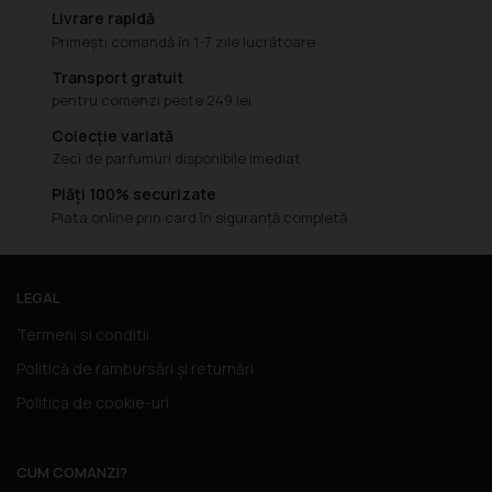
Livrare rapidă
Primești comandă în 1-7 zile lucrătoare
Transport gratuit
pentru comenzi peste 249 lei
Colecție variată
Zeci de parfumuri disponibile imediat
Plăți 100% securizate
Plata online prin card în siguranță completă
LEGAL
Termeni si conditii
Politică de rambursări și returnări
Politica de cookie-uri
CUM COMANZI?