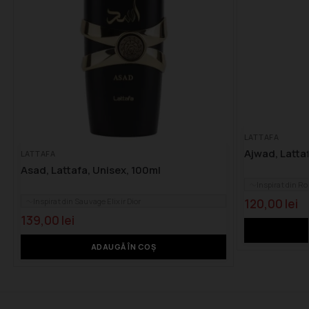
LATTAFA
Ajwad, Lattaf
LATTAFA
Asad, Lattafa, Unisex, 100ml
Inspirat din R
Inspirat din Sauvage Elixir Dior
120,00
lei
139,00
lei
ADAUGĂ ÎN COȘ