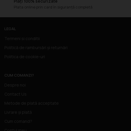
Plăți 100% securizate
Plata online prin card în siguranță completă
LEGAL
Termeni si conditii
Politică de rambursări și returnări
Politica de cookie-uri
CUM COMANZI?
Despre noi
Contact Us
Metode de plată acceptate
Livrare și plată
Cum comand?
Contul meu