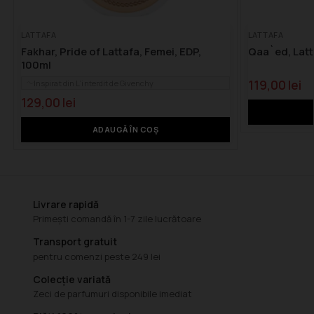
LATTAFA
LATTAFA
Fakhar, Pride of Lattafa, Femei, EDP,
Qaa`ed, Latt
100ml
119,00
lei
Inspirat din L’interdit de Givenchy
129,00
lei
ADAUGĂ ÎN COȘ
Livrare rapidă
Primești comandă în 1-7 zile lucrătoare
Transport gratuit
pentru comenzi peste 249 lei
Colecție variată
Zeci de parfumuri disponibile imediat