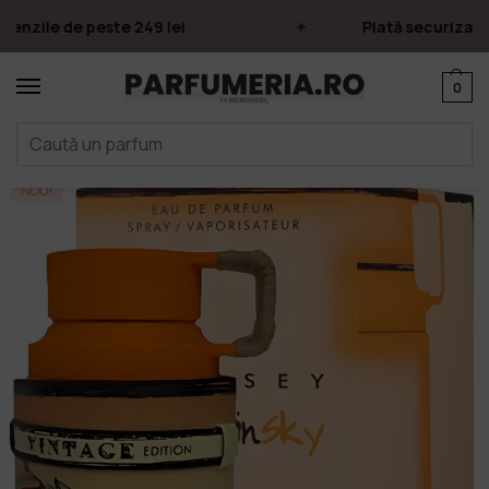
nzile de peste 249 lei
Plată securizată p
0
Prima pagină
Parfumuri
Apa de parfum
Parfumuri Arăbești
Armaf
/
/
/
/
NOU!