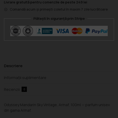
Livrare gratuită pentru comenzile de peste 249 lei
Comandă acum și primești coletul în maxim 7 zile lucrătoare
Plătești în siguranță prin Stripe
Descriere
Informații suplimentare
Recenzii
0
Odyssey Mandarin Sky Vintage, Armaf, 100ml — parfum unisex
din gama Armaf.