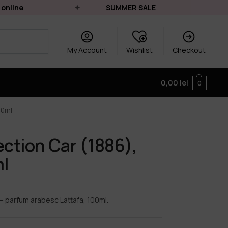
line
SUMMER SALE
My Account
Wishlist
Checkout
0,00
lei
0
00ml
ection Car (1886),
ml
 — parfum arabesc Lattafa, 100ml.