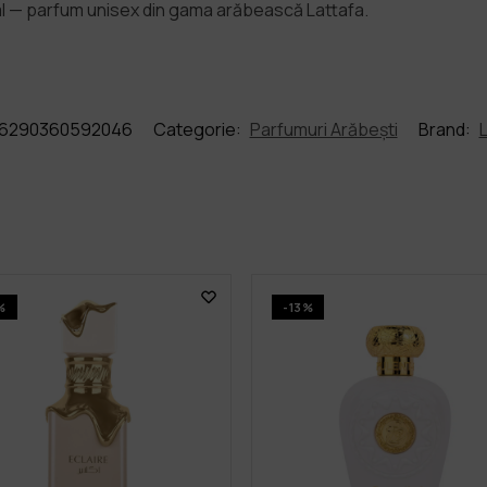
0ml — parfum unisex din gama arăbească Lattafa.
6290360592046
Categorie:
Parfumuri Arăbești
Brand:
%
-13%