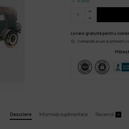
În stoc
Livrare gratuită pentru comen
Comandă acum și primești col
Plăteșt
Descriere
Informații suplimentare
Recenzii
0