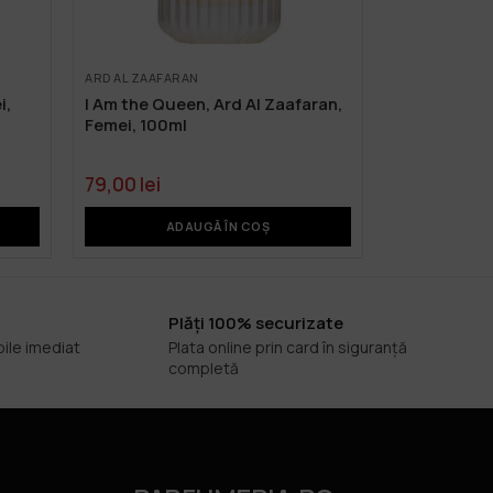
ARD AL ZAAFARAN
i,
I Am the Queen, Ard Al Zaafaran,
Femei, 100ml
79,00
lei
ADAUGĂ ÎN COȘ
Plăți 100% securizate
bile imediat
Plata online prin card în siguranță
completă