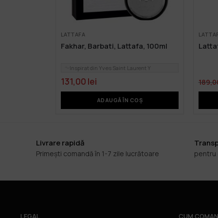
LATTAFA
LATTA
Fakhar, Barbati, Lattafa, 100ml
Latta
Inspirat din Yves Saint Laurent Y
131,00
lei
189,
ADAUGĂ ÎN COȘ
Livrare rapidă
Transp
Primești comandă în 1-7 zile lucrătoare
pentru
LEGAL
CUM COMAN