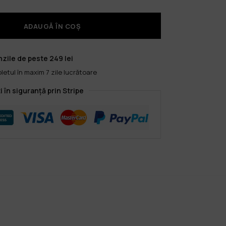
ADAUGĂ ÎN COȘ
zile de peste 249 lei
etul în maxim 7 zile lucrătoare
i în siguranță prin Stripe