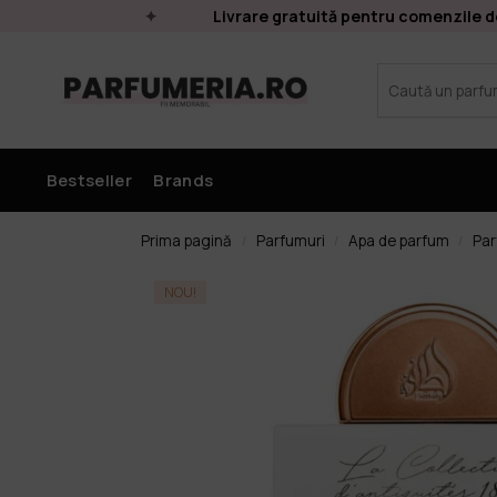
LE
Livrare gratuită pentru comenzile de p
Bestseller
Brands
Prima pagină
Parfumuri
Apa de parfum
Par
/
/
/
NOU!