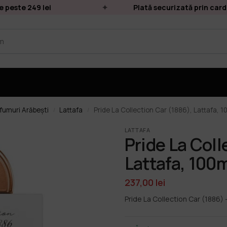
este 249 lei
Plată securizată prin card on
fumuri Arăbești
Lattafa
Pride La Collection Car (1886), Lattafa, 1
/
/
LATTAFA
Pride La Coll
Lattafa, 100
237,00
lei
Pride La Collection Car (1886)