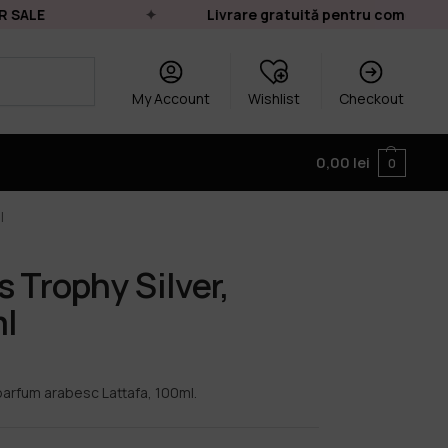
ALE
Livrare gratuită pentru comenzile de
My Account
Wishlist
Checkout
0,00
lei
0
l
 Trophy Silver,
ml
parfum arabesc Lattafa, 100ml.