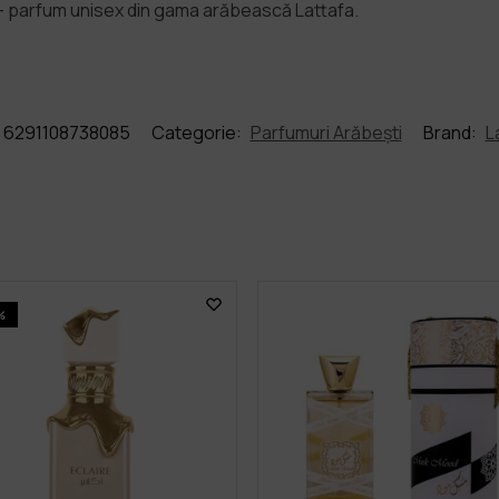
 — parfum unisex din gama arăbească Lattafa.
6291108738085
Categorie:
Parfumuri Arăbești
Brand:
L
%