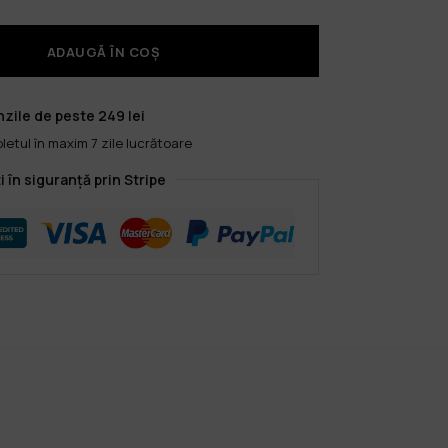
ADAUGĂ ÎN COȘ
zile de peste 249 lei
etul în maxim 7 zile lucrătoare
i în siguranță prin Stripe