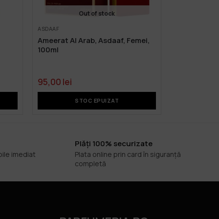
Out of stock
ASDAAF
Ameerat Al Arab, Asdaaf, Femei,
100ml
95,00
lei
STOC EPUIZAT
Plăți 100% securizate
bile imediat
Plata online prin card în siguranță
completă