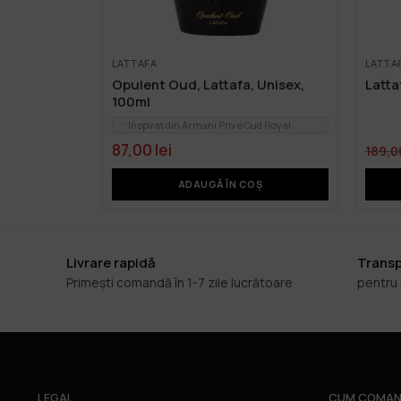
LATTAFA
LATTA
Opulent Oud, Lattafa, Unisex,
Latta
100ml
Inspirat din Armani Privé Oud Royal
87,00
lei
189,
ADAUGĂ ÎN COȘ
Livrare rapidă
Transp
Primești comandă în 1-7 zile lucrătoare
pentru
LEGAL
CUM COMAN