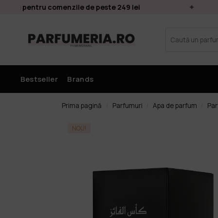
uită pentru comenzile de peste 249 lei
Pl
Bestseller
Brands
Prima pagină
Parfumuri
Apa de parfum
Par
/
/
/
NOU!