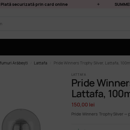
ată securizată prin card online
SUMMER S
fumuri Arăbești
Lattafa
Pride Winners Trophy Silver, Lattafa, 100m
/
/
LATTAFA
Pride Winners
Lattafa, 100
150,00
lei
Pride Winners Trophy Silver — 