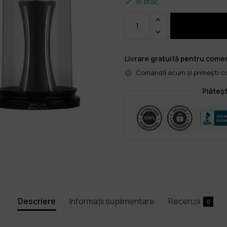
În stoc
Livrare gratuită pentru comen
Comandă acum și primești col
Plăteșt
Descriere
Informații suplimentare
Recenzii
0