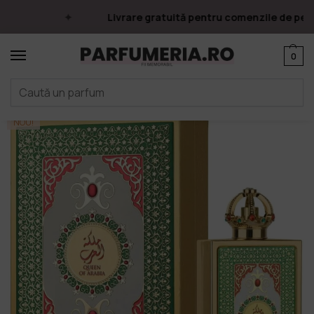
Livrare gratuită pentru comenzile de peste
0
Prima pagină
Parfumuri
Apa de parfum
Parfumuri Arăbești
Lattafa
/
/
/
/
NOU!