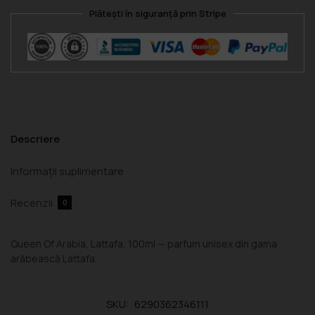
Plătești în siguranță prin Stripe
Descriere
Informații suplimentare
Recenzii
0
Queen Of Arabia, Lattafa, 100ml — parfum unisex din gama
arăbească Lattafa.
SKU:
6290362346111