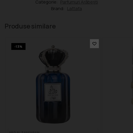
Categorie:
Parfumuri Arăbești
Brand:
Lattafa
Produse similare
-13%
ARD AL ZAAFARAN