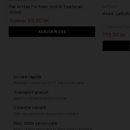
Dar Al Hae For Man, Ard Al Zaafaran,
LATTAFA
100ml
Asad, Lattafa
69,00
lei
79,00
lei
Inspirat din Sa
ADAUGĂ ÎN COȘ
139,00
lei
Livrare rapidă
Primești comandă în 1-7 zile lucrătoare
Transport gratuit
pentru comenzi peste 249 lei
Colecție variată
Zeci de parfumuri disponibile imediat
Plăți 100% securizate
Plata online prin card în siguranță completă