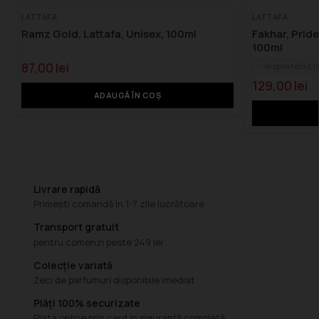
LATTAFA
LATTAFA
Ramz Gold, Lattafa, Unisex, 100ml
Fakhar, Pride
100ml
87,00
lei
Inspirat din L’
129,00
lei
ADAUGĂ ÎN COȘ
Livrare rapidă
Primești comandă în 1-7 zile lucrătoare
Transport gratuit
pentru comenzi peste 249 lei
Colecție variată
Zeci de parfumuri disponibile imediat
Plăți 100% securizate
Plata online prin card în siguranță completă