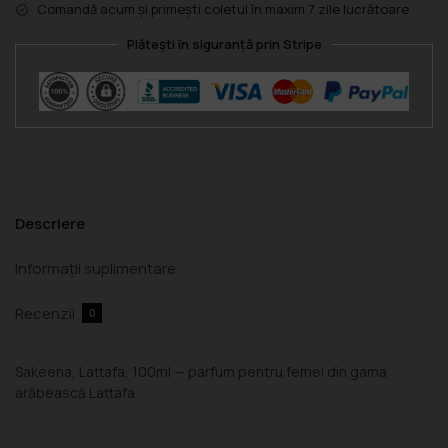
Comandă acum și primești coletul în maxim 7 zile lucrătoare
Plătești în siguranță prin Stripe
Descriere
Informații suplimentare
Recenzii
0
Sakeena, Lattafa, 100ml — parfum pentru femei din gama
arăbească Lattafa.