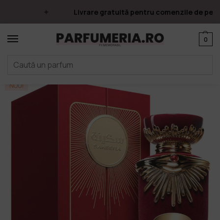
Livrare gratuită pentru comenzile de peste 
0
Prima pagină
Parfumuri
Apa de parfum
Parfumuri Arăbești
Lattafa
/
/
/
/
NOU!