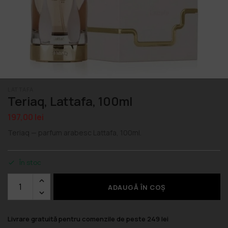
LATTAFA
Teriaq, Lattafa, 100ml
197,00
lei
Teriaq — parfum arabesc Lattafa, 100ml.
În stoc
ADAUGĂ ÎN COȘ
Livrare gratuită pentru comenzile de peste 249 lei