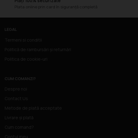
Plăți 100% securizate
Plata online prin card în siguranță completă
LEGAL
Termeni si conditii
Politică de rambursări și returnări
Politica de cookie-uri
CUM COMANZI?
Despre noi
Contact Us
Metode de plată acceptate
Livrare și plată
Cum comand?
Contul meu