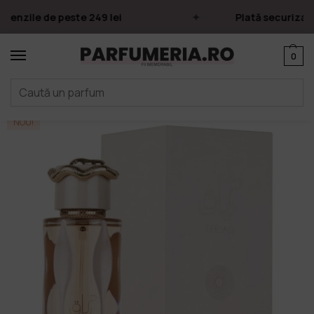
enzile de peste 249 lei
Plată securizată 
0
Prima pagină
Parfumuri
Apa de parfum
Parfumuri Arăbești
Lattafa
/
/
/
/
NOU!