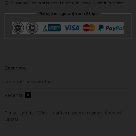
Comandă acum și primești coletul în maxim 7 zile lucrătoare
Plătești în siguranță prin Stripe
Descriere
Informații suplimentare
Recenzii
0
Teriaq, Lattafa, 100ml — parfum unisex din gama arăbească
Lattafa.