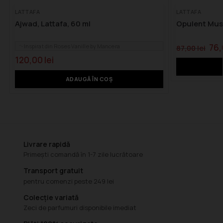
LATTAFA
LATTAFA
Ajwad, Lattafa, 60 ml
Opulent Musk
76
Inspirat din Roses Vanille by Mancera
87,00
lei
120,00
lei
ADAUGĂ ÎN COȘ
Livrare rapidă
Primești comandă în 1-7 zile lucrătoare
Transport gratuit
pentru comenzi peste 249 lei
Colecție variată
Zeci de parfumuri disponibile imediat