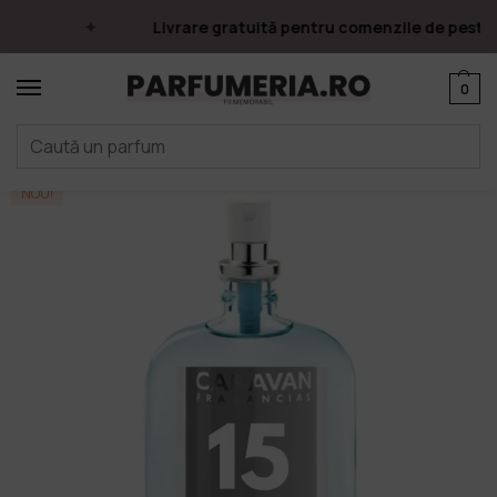
Livrare gratuită pentru comenzile de peste 2
0
Prima pagină
Parfumuri
Apa de parfum
Caravan Fragancias
TESTER No. 15, 30ml, Bărbați
/
/
/
/
NOU!