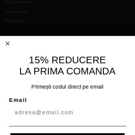
Cum comand?
Contul meu
Finalizare
SOCIAL
Facebook
15% REDUCERE
Tiktok
Instagram
LA PRIMA COMANDA
Administrează
PARFUMERIA.RO
consimțământul
Primești codul direct pe email
Ecom Dot Market SRL
Pentru a oferi cea mai bună experiență, folosim tehnologii, cum ar fi cookie-
uri, pentru a stoca și/sau accesa informațiile despre dispozitive.
RO39921108
Email
Consimțământul pentru aceste tehnologii ne permite să procesăm date,
Blvd. Petrolului 10, 100521, Ploiesti, Romania.
cum ar fi comportamentul de navigare sau ID-uri unice pe acest site. Dacă
nu îți dai consimțământul sau îți retragi consimțământul dat poate avea
afecte negative asupra unor anumite funcționalități și funcții.