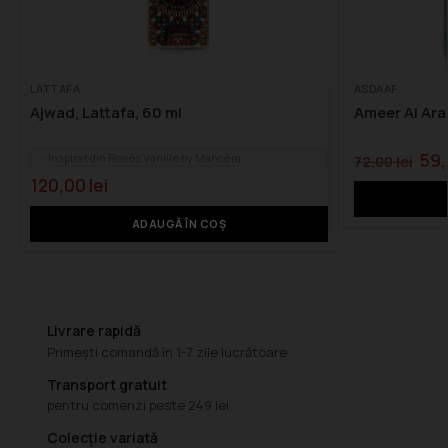
LATTAFA
ASDAAF
Ajwad, Lattafa, 60 ml
Ameer Al Ara
59
Inspirat din Roses Vanille by Mancera
72,00
lei
120,00
lei
ADAUGĂ ÎN COȘ
Livrare rapidă
Primești comandă în 1-7 zile lucrătoare
Transport gratuit
pentru comenzi peste 249 lei
Colecție variată