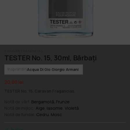
CARAVAN FRAGANCIAS
TESTER No. 15, 30ml, Bărbați
Acqua Di Gio Giorgio Armani
Inspirat din
20,00
lei
TESTER No. 15, Caravan Fragancias.
Notă de vârf:
Bergamotă
,
Frunze
Notă de mijloc:
Alge
,
Iasomie
,
Violetă
Notă de fundal:
Cedru
,
Mosc
În stoc