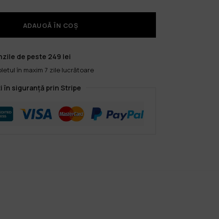
ADAUGĂ ÎN COȘ
zile de peste 249 lei
etul în maxim 7 zile lucrătoare
i în siguranță prin Stripe