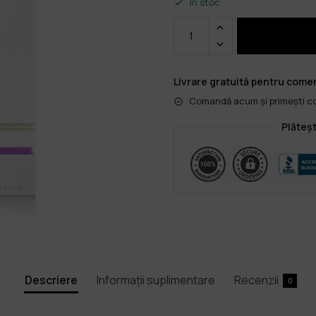
În stoc
Livrare gratuită pentru comen
Comandă acum și primești col
Plăteșt
Descriere
Informații suplimentare
Recenzii
0