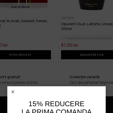
Out of stock
F
LATTAFA
at Al Arab, Asdaaf, Femei,
Opulent Oud, Lattafa, Unise
l
100ml
Inspirat din Armani Privé Oud Royal
00
lei
87,00
lei
STOC EPUIZAT
ADAUGĂ ÎN COȘ
ort gratuit
Colecție variată
 comenzi peste 249 lei
Zeci de parfumuri disponi
15% REDUCERE
LA PRIMA COMANDA