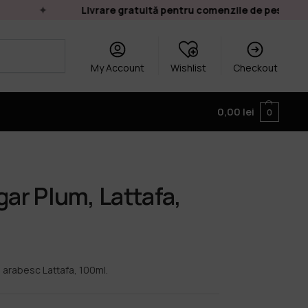
Livrare gratuită pentru comenzile de peste 249 l
My Account
Wishlist
Checkout
0,00
lei
0
r Plum, Lattafa,
arabesc Lattafa, 100ml.