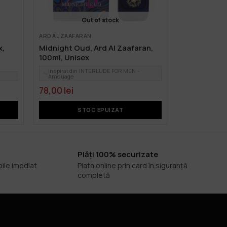
Out of stock
ARD AL ZAAFARAN
x,
Midnight Oud, Ard Al Zaafaran,
100ml, Unisex
Inspirat din INTERLUDE FOR MEN -
Amouage
78,00
lei
STOC EPUIZAT
Plăți 100% securizate
bile imediat
Plata online prin card în siguranță
completă