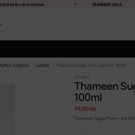
ă prin card online
SUMMER SALE
fumuri Arăbești
Lattafa
Thameen Sugar Plum, Lattafa, 100ml
/
/
LATTAFA
Thameen Suga
100ml
95,00
lei
Thameen Sugar Plum — parfum 