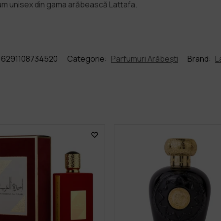
um unisex din gama arăbească Lattafa.
6291108734520
Categorie:
Parfumuri Arăbești
Brand:
L