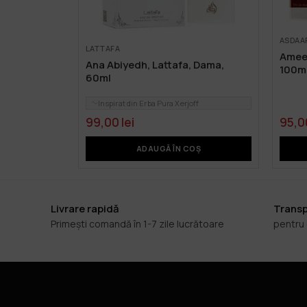
ASDAA
LATTAFA
Ameer
Ana Abiyedh, Lattafa, Dama,
100m
60ml
Inspirat din Erba Pura Xerjoff
99,00
lei
95,
ADAUGĂ ÎN COȘ
Livrare rapidă
Transp
Primești comandă în 1-7 zile lucrătoare
pentru