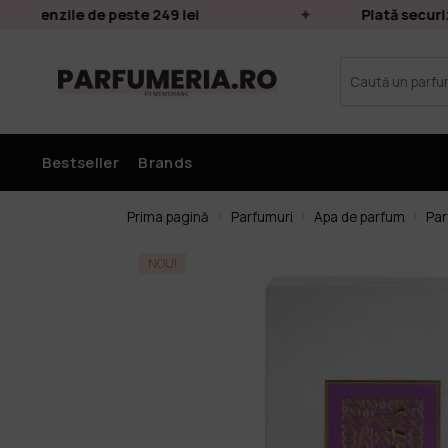
comenzile de peste 249 lei
Plată securizat
Bestseller
Brands
Prima pagină
Parfumuri
Apa de parfum
Par
/
/
/
NOU!