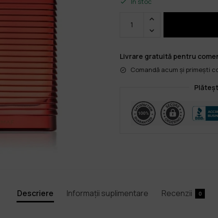
În stoc
Livrare gratuită pentru comen
Comandă acum și primești col
Plăteșt
Descriere
Informații suplimentare
Recenzii
0