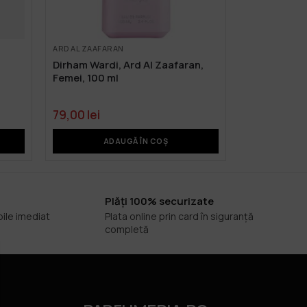
ARD AL ZAAFARAN
Dirham Wardi, Ard Al Zaafaran,
Femei, 100 ml
79,00
lei
ADAUGĂ ÎN COȘ
Plăți 100% securizate
bile imediat
Plata online prin card în siguranță
completă