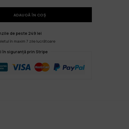
ADAUGĂ ÎN COȘ
zile de peste 249 lei
etul în maxim 7 zile lucrătoare
i în siguranță prin Stripe