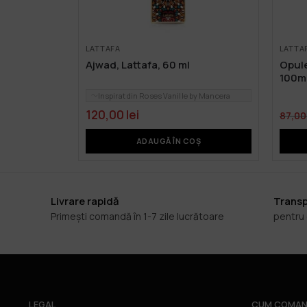
LATTAFA
LATTA
Ajwad, Lattafa, 60 ml
Opule
100m
Inspirat din Roses Vanille by Mancera
120,00
lei
87,0
ADAUGĂ ÎN COȘ
Livrare rapidă
Transp
Primești comandă în 1-7 zile lucrătoare
pentru
LEGAL
CUM COMAN