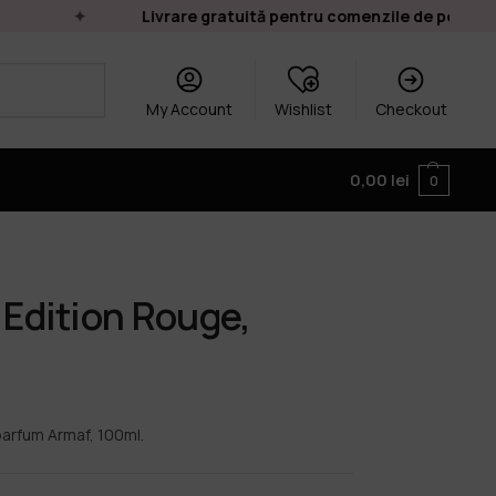
Livrare gratuită pentru comenzile de peste 249 
My Account
Wishlist
Checkout
0,00
lei
0
 Edition Rouge,
parfum Armaf, 100ml.