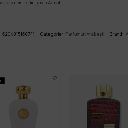
 parfum unisex din gama Armaf.
:
6294015160741
Categorie:
Parfumuri Arăbești
Brand:
%