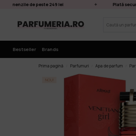
 comenzile de peste 249 lei
Plată securiz
Bestseller
Brands
Prima pagină
Parfumuri
Apa de parfum
Par
/
/
/
NOU!