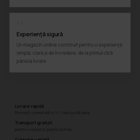
03
Experiență sigură
Un magazin online construit pentru o experiență
simplă, clară și de încredere, de la primul click
până la livrare.
Livrare rapidă
Primești comandă în 1-7 zile lucrătoare
Transport gratuit
pentru comenzi peste 249 lei
Colecție variată