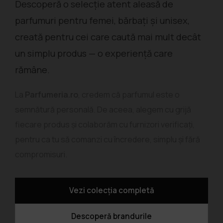
Descoperă o selecție atent aleasă de
parfumuri pentru femei, bărbați și unisex,
creată pentru cei care caută mai mult decât
un simplu produs — o experiență care
rămâne.
La
Parfumeria.ro
, credem că parfumul este o
semnătură personală. De aceea, alegem cu grijă
fiecare produs și colaborăm cu furnizori verificați,
pentru ca tu să comanzi cu încredere, simplu și fără
compromisuri.
Vezi colecția completă
Descoperă brandurile