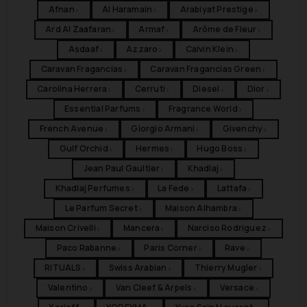
Afnan
Al Haramain
Arabiyat Prestige
›
›
›
Ard Al Zaafaran
Armaf
Arôme de Fleur
›
›
›
Asdaaf
Azzaro
Calvin Klein
›
›
›
Caravan Fragancias
Caravan Fragancias Green
›
›
Carolina Herrera
Cerruti
Diesel
Dior
›
›
›
›
Essential Parfums
Fragrance World
›
›
French Avenue
Giorgio Armani
Givenchy
›
›
›
Gulf Orchid
Hermes
Hugo Boss
›
›
›
Jean Paul Gaultier
Khadlaj
›
›
Khadlaj Perfumes
La Fede
Lattafa
›
›
›
Le Parfum Secret
Maison Alhambra
›
›
Maison Crivelli
Mancera
Narciso Rodriguez
›
›
›
Paco Rabanne
Paris Corner
Rave
›
›
›
RITUALS
Swiss Arabian
Thierry Mugler
›
›
›
Valentino
Van Cleef & Arpels
Versace
›
›
›