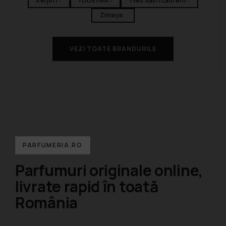
Xerjoff
YODEYMA
Yves Saint Laurent
›
›
›
Zimaya
›
VEZI TOATE BRANDURILE
PARFUMERIA.RO
Parfumuri originale online,
livrate rapid în toată
România