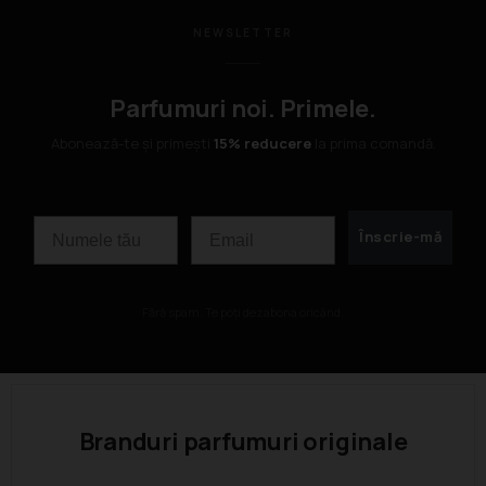
NEWSLETTER
Parfumuri noi. Primele.
Abonează-te și primești
15% reducere
la prima comandă.
Nume
Email
Înscrie-mă
Fără spam. Te poți dezabona oricând.
Branduri parfumuri originale