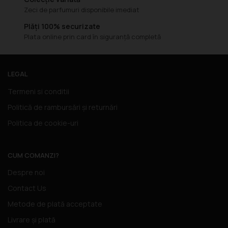
Zeci de parfumuri disponibile imediat
Plăți 100% securizate
Plata online prin card în siguranță completă
LEGAL
Termeni si conditii
Politică de rambursări și returnări
Politica de cookie-uri
CUM COMANZI?
Despre noi
Contact Us
Metode de plată acceptate
Livrare și plată