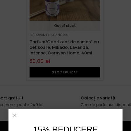
Out of stock
CARAVAN FRAGANCIAS
Parfum/Odorizant de cameră cu
bețișoare, Mikado, Lavanda,
Intense, Caravan Home, 40ml
30,00
lei
STOC EPUIZAT
ort gratuit
Colecție variată
 comenzi peste 249 lei
Zeci de parfumuri disponi
15% REDUCERE