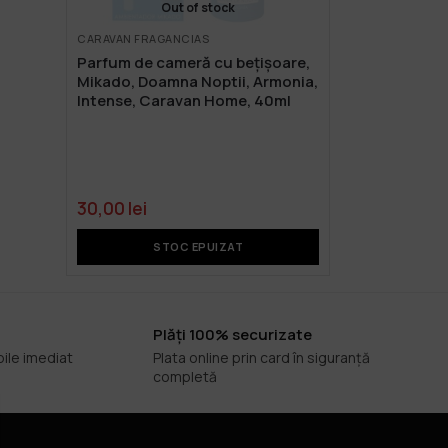
Out of stock
CARAVAN FRAGANCIAS
Parfum de cameră cu bețișoare,
Mikado, Doamna Noptii, Armonia,
Intense, Caravan Home, 40ml
30,00
lei
STOC EPUIZAT
Plăți 100% securizate
bile imediat
Plata online prin card în siguranță
completă