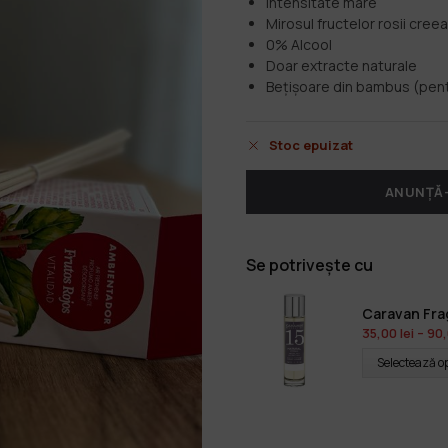
Intensitate mare
Mirosul fructelor rosii creea
0% Alcool
Doar extracte naturale
Bețișoare din bambus (pent
Stoc epuizat
ANUNȚĂ-
Se potrivește cu
Caravan Frag
35,00
lei
–
90
Selectează o