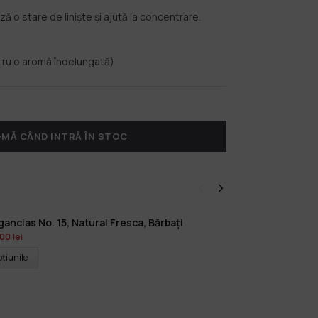
ză o stare de liniște și ajută la concentrare.
ru o aromă îndelungată)
MĂ CÂND INTRĂ ÎN STOC
ancias No. 15, Natural Fresca, Bărbați
C
,00
lei
3
pțiunile