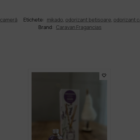
 cameră
Etichete:
mikado
,
odorizant betisoare
,
odorizant 
Brand:
Caravan Fragancias