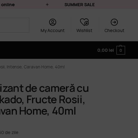
ne
SUMMER SALE
L
My Account
Wishlist
Checkout
0,00
lei
0
sii, Intense, Caravan Home, 40ml
izant de cameră cu
kado, Fructe Rosii,
avan Home, 40ml
0 de zile