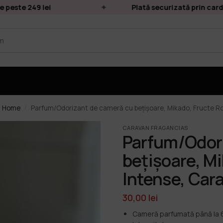
te 249 lei
Plată securizată prin card onli
n Home
Parfum/Odorizant de cameră cu bețișoare, Mikado, Fructe Ro
/
CARAVAN FRAGANCIAS
Parfum/Odor
bețișoare, Mi
Intense, Car
30,00
lei
Cameră parfumată până la 6